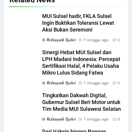
MUI Sulsel hadir, FKLA Sulsel
Ingin Buktikan Toleransi Lewat
Aksi Bukan Seremoni
Rizkayadi Sjukri
1 minggu ago
0
Sinergi Hebat MUI Sulsel dan
LPH Madani Indonesia: Percepat
Sertifikasi Halal, 4 Pelaku Usaha
Mikro Lulus Sidang Fatwa
Rizkayadi Sjukri
1 minggu ago
0
Tingkatkan Dakwah Digital,
5
Gubernur Sulsel Beri Motor untuk
MUI Sulsel dan LPH Madani
Tim Media MUI Sulawesi Selatan
Indonesia Tetapkan Empat
Pelaku Usaha Halal
Rizkayadi Sjukri
1 minggu ago
0
NEWS
Dari Vaksin hingga Pangan