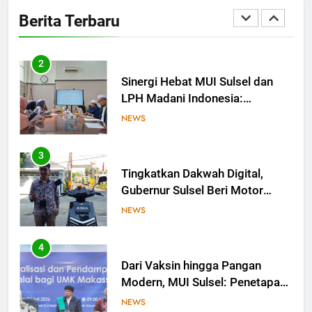
Ingin Buktikan Toleransi Lewat
Berita Terbaru
Aksi Bukan Seremoni
NEWS
2
Sinergi Hebat MUI Sulsel dan
LPH Madani Indonesia:
Percepat Sertifikasi Halal, 4
NEWS
Pelaku Usaha Mikro Lulus
Sidang Fatwa
3
Tingkatkan Dakwah Digital,
Gubernur Sulsel Beri Motor
untuk Tim Media MUI Sulawesi
NEWS
Selatan
4
Dari Vaksin hingga Pangan
Modern, MUI Sulsel: Penetapan
Halal Butuh Dalil dan Sains
NEWS