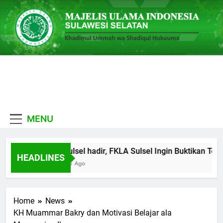
Skip
to
content
MUI
Khadimul Ummah wa
Sulawesi
Shadiqul Hukuuma
MENU
Selatan
MUI Sulsel hadir, FKLA Sulsel Ingin Buktikan Tole
HEADLINES
1 Minggu Ago
Home
News
KH Muammar Bakry dan Motivasi Belajar ala