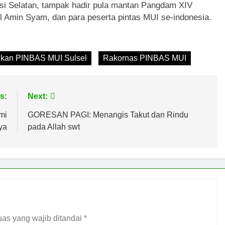
esi Selatan, tampak hadir pula mantan Pangdam XIV
l Amin Syam, dan para peserta pintas MUI se-indonesia.
ikan PINBAS MUI Sulsel
Rakornas PINBAS MUI
s:
Next:
mi
GORESAN PAGI: Menangis Takut dan Rindu
ya
pada Allah swt
as yang wajib ditandai
*