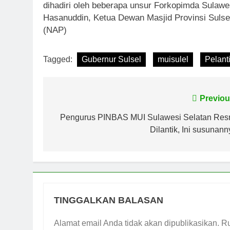
dihadiri oleh beberapa unsur Forkopimda Sulaw
Hasanuddin, Ketua Dewan Masjid Provinsi Sulse
(NAP)
Tagged:
Gubernur Sulsel
muisulel
Pelant
Navigasi
Previou
pos
Pengurus PINBAS MUI Sulawesi Selatan Res
Dilantik, Ini susunann
TINGGALKAN BALASAN
Alamat email Anda tidak akan dipublikasikan.
Ru