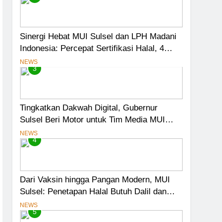
Sinergi Hebat MUI Sulsel dan LPH Madani
Indonesia: Percepat Sertifikasi Halal, 4
Pelaku Usaha Mikro Lulus Sidang Fatwa
NEWS
3
Tingkatkan Dakwah Digital, Gubernur
Sulsel Beri Motor untuk Tim Media MUI
Sulawesi Selatan
NEWS
4
Dari Vaksin hingga Pangan Modern, MUI
Sulsel: Penetapan Halal Butuh Dalil dan
Sains
NEWS
5