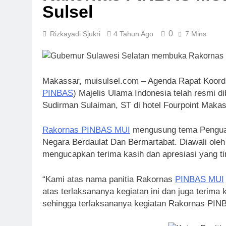
Sinergi MUI 
Sulsel
1 Minggu Ago
Label Halal 
0
Rizkayadi Sjukri
4 Tahun Ago
7 Mins
1 Minggu Ago
Panitia Musd
1 Minggu Ago
KENCINGILAH
Makassar, muisulsel.com – Agenda Rapat Koordin
Popularitas)
PINBAS
) Majelis Ulama Indonesia telah resmi d
1 Minggu Ago
Sudirman Sulaiman, ST di hotel Fourpoint Makas
Musda MUI Su
1 Minggu Ago
Rakornas PINBAS MUI
mengusung tema Pengua
Negara Berdaulat Dan Bermartabat. Diawali oleh 
mengucapkan terima kasih dan apresiasi yang ti
“Kami atas nama panitia Rakornas
PINBAS MUI
atas terlaksananya kegiatan ini dan juga terima
sehingga terlaksananya kegiatan Rakornas PIN