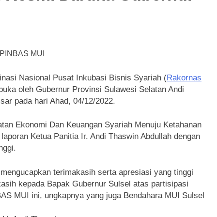
Sulsel dan LPH Unhas Perkuat Jaminan Produk Halal, Sidang 
Belum Ada, Bolehkah Dibeli? MUI Sulsel Jelaskan Batas Kaidah
a IX MUI Sulsel Bangun Sinergi dengan PT Semen Tonasa
 SUMUR ZAMZAM, NISCAYA KAMU AKAN TERKENAL (Ketika S
asi Nasional Pusat Inkubasi Bisnis Syariah (
Rakornas
ibuka oleh Gubernur Provinsi Sulawesi Selatan Andi
sar pada hari Ahad, 04/12/2022.
lsel Bangun Kolaborasi dengan UNM, Pencerahan Kalbu Mahas
tan Ekonomi Dan Keuangan Syariah Menuju Ketahanan
laporan Ketua Panitia Ir. Andi Thaswin Abdullah dengan
nggi.
mengucapkan terimakasih serta apresiasi yang tinggi
 kasih kepada Bapak Gubernur Sulsel atas partisipasi
BAS MUI ini, ungkapnya yang juga Bendahara MUI Sulsel