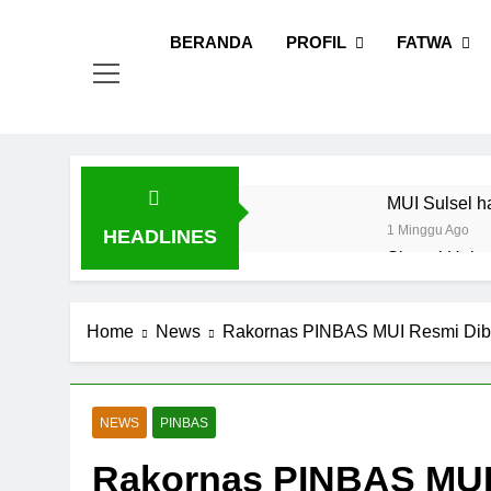
Skip
MUI
Khadimul
to
BERANDA
PROFIL
FATWA
content
MUI Sulsel h
1 Minggu Ago
HEADLINES
Sinergi Heba
Fatwa
1 Minggu Ago
Tingkatkan D
Home
News
Rakornas PINBAS MUI Resmi Dibu
1 Minggu Ago
Dari Vaksin 
1 Minggu Ago
NEWS
PINBAS
MUI Sulsel d
Rakornas PINBAS MUI
1 Minggu Ago