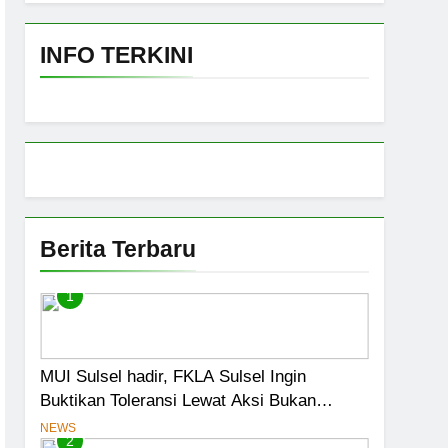
Fatwa Tetapkan Kehalalan 7 Pelaku Usaha
INFO TERKINI
 Darurat
ensasi Menjadi Jalan Pintas Menuju
iswa Jadi Prioritas
Berita Terbaru
1
MUI Sulsel hadir, FKLA Sulsel Ingin
Buktikan Toleransi Lewat Aksi Bukan
Seremoni
NEWS
2