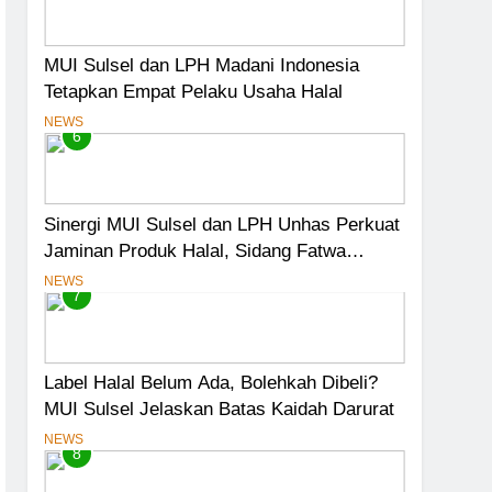
MUI Sulsel dan LPH Madani Indonesia
Tetapkan Empat Pelaku Usaha Halal
NEWS
6
Sinergi MUI Sulsel dan LPH Unhas Perkuat
Jaminan Produk Halal, Sidang Fatwa
Tetapkan Kehalalan 7 Pelaku Usaha
NEWS
7
Label Halal Belum Ada, Bolehkah Dibeli?
MUI Sulsel Jelaskan Batas Kaidah Darurat
NEWS
8