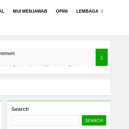
AL
MUI MENJAWAB
OPINI
LEMBAGA
eremoni
alal, 4 Pelaku Usaha Mikro Lulus Sidang
I Sulawesi Selatan
l dan Sains
Search
SEARCH