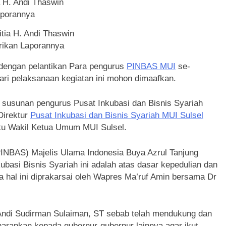
tia H. Andi Thaswin
ikan Laporannya
 dengan pelantikan Para pengurus
PINBAS MUI
se-
dari pelaksanaan kegiatan ini mohon dimaafkan.
 susunan pengurus Pusat Inkubasi dan Bisnis Syariah
Direktur
Pusat Inkubasi dan Bisnis Syariah MUI Sulsel
aku Wakil Ketua Umum MUI Sulsel.
PINBAS) Majelis Ulama Indonesia Buya Azrul Tanjung
basi Bisnis Syariah ini adalah atas dasar kepedulian dan
 hal ini diprakarsai oleh Wapres Ma’ruf Amin bersama Dr
l Andi Sudirman Sulaiman, ST sebab telah mendukung dan
rapkan kepada gubernur-gubernur lainnya agar ikut