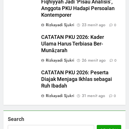
Fiqhiyyah Jadi ‘Pisau Analisis’,
Anggota PKU Hadapi Persoalan
Kontemporer
Rizkayadi Sjukri
23 menit ago
0
CATATAN PKU 2026: Kader
5
Ulama Harus Terbiasa Ber-
CATATAN PKU 2026: Perdalam
Munāẓarah
Qawaʿid Fiqhiyyah, Arham
Ahmad: Ilmu Harus Menjadi
Rizkayadi Sjukri
26 menit ago
0
NEWS
Bekal untuk Mengabdi
CATATAN PKU 2026: Peserta
6
Diajak Menjaga Ikhlas sebagai
Pro-Kontra Pendirian
Ruh Ibadah
Universitas Republik Indonesia
Rizkayadi Sjukri
31 menit ago
0
OPINI
7
Search
SEEKOR AYAM, NYAWA
MELAYANG: MILIARAN RUPIAH,