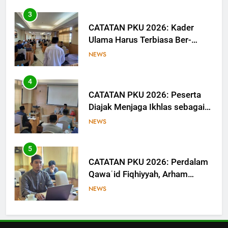
3
CATATAN PKU 2026: Kader
Ulama Harus Terbiasa Ber-
Munāẓarah
NEWS
4
CATATAN PKU 2026: Peserta
Diajak Menjaga Ikhlas sebagai
Ruh Ibadah
NEWS
5
CATATAN PKU 2026: Perdalam
Qawaʿid Fiqhiyyah, Arham
Ahmad: Ilmu Harus Menjadi
NEWS
Bekal untuk Mengabdi
6