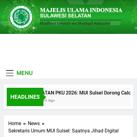
Skip
to
content
MUI
Khadimul Ummah wa
Sulawesi
Shadiqul Hukuuma
MENU
Selatan
CATATAN PKU 2026: MUI Sulsel Dorong Calon Ulam
HEADLINES
19 Menit Ago
Home
News
Sekretaris Umum MUI Sulsel: Saatnya Jihad Digital