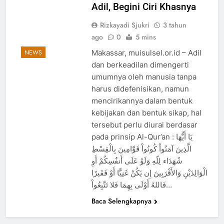
Adil, Begini Ciri Khasnya
Rizkayadi Sjukri
3 tahun
ago
0
5 mins
Makassar, muisulsel.or.id – Adil
NEWS
dan berkeadilan dimengerti
umumnya oleh manusia tanpa
harus didefenisikan, namun
mencirikannya dalam bentuk
5
kebijakan dan bentuk sikap, hal
tersebut perlu diurai berdasar
MUI Sulsel dan LPH Madani
pada prinsip Al-Qur’an : يَا أَيُّهَا
Indonesia Tetapkan Empat
الَّذِينَ آمَنُواْ كُونُواْ قَوَّامِينَ بِالْقِسْطِ
Pelaku Usaha Halal
NEWS
شُهَدَاء لِلّهِ وَلَوْ عَلَى أَنفُسِكُمْ أَوِ
الْوَالِدَيْنِ وَالأَقْرَبِينَ إِن يَكُنْ غَنِيًّا أَوْ فَقَيرًا
6
فَاللهُ أَوْلَى بِهِمَا فَلا تَتَّبِعُواْ…
Sinergi MUI Sulsel dan LPH
Baca Selengkapnya
Unhas Perkuat Jaminan Produk
Halal, Sidang Fatwa Tetapkan
NEWS