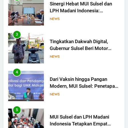
Sinergi Hebat MUI Sulsel dan
LPH Madani Indonesia:
Percepat Sertifikasi Halal, 4
NEWS
Pelaku Usaha Mikro Lulus
Sidang Fatwa
3
Tingkatkan Dakwah Digital,
Gubernur Sulsel Beri Motor
untuk Tim Media MUI Sulawesi
NEWS
Selatan
4
Dari Vaksin hingga Pangan
Modern, MUI Sulsel: Penetapan
Halal Butuh Dalil dan Sains
NEWS
5
MUI Sulsel dan LPH Madani
Indonesia Tetapkan Empat