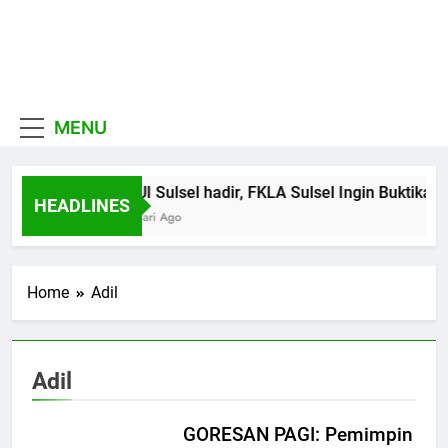
Skip
to
MUI
content
Khadimul Ummah wa
Sulawesi
Shadiqul Hukuuma
MENU
Selatan
MUI Sulsel hadir, FKLA Sulsel Ingin Buktikan
HEADLINES
7 Hari Ago
Home
Adil
Adil
GORESAN PAGI: Pemimpin