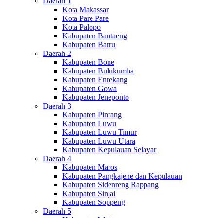
Daerah 1
Kota Makassar
Kota Pare Pare
Kota Palopo
Kabupaten Bantaeng
Kabupaten Barru
Daerah 2
Kabupaten Bone
Kabupaten Bulukumba
Kabupaten Enrekang
Kabupaten Gowa
Kabupaten Jeneponto
Daerah 3
Kabupaten Pinrang
Kabupaten Luwu
Kabupaten Luwu Timur
Kabupaten Luwu Utara
Kabupaten Kepulauan Selayar
Daerah 4
Kabupaten Maros
Kabupaten Pangkajene dan Kepulauan
Kabupaten Sidenreng Rappang
Kabupaten Sinjai
Kabupaten Soppeng
Daerah 5