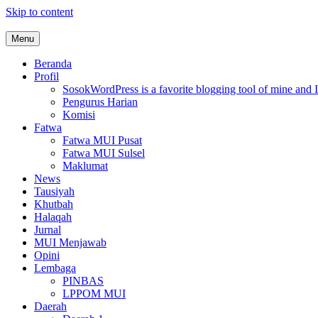
Skip to content
Menu
MUI Sulawesi Selatan
Khadimul Ummah wa Shadiqul Hukuuma
Beranda
Profil
Sosok
WordPress is a favorite blogging tool of mine and I
Pengurus Harian
Komisi
Fatwa
Fatwa MUI Pusat
Fatwa MUI Sulsel
Maklumat
News
Tausiyah
Khutbah
Halaqah
Jurnal
MUI Menjawab
Opini
Lembaga
PINBAS
LPPOM MUI
Daerah