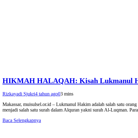
HIKMAH HALAQAH: Kisah Lukmanul 
Rizkayadi Sjukri
4 tahun ago
0
3 mins
Makassar, muisulsel.or.id – Lukmanul Hakim adalah salah satu oran
menjadi salah satu surah dalam Alquran yakni surah Al-Luqman. Par
Baca Selengkapnya