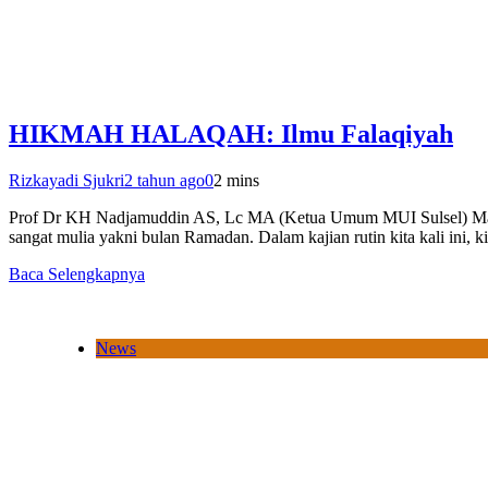
HIKMAH HALAQAH: Ilmu Falaqiyah
Rizkayadi Sjukri
2 tahun ago
0
2 mins
Prof Dr KH Nadjamuddin AS, Lc MA (Ketua Umum MUI Sulsel) Makassar
sangat mulia yakni bulan Ramadan. Dalam kajian rutin kita kali ini,
Baca Selengkapnya
News