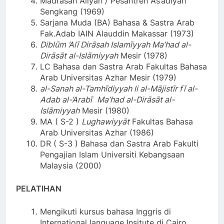
Madrasah Aliyah / Pesantren As’adiyah
Sengkang (1969)
Sarjana Muda (BA) Bahasa & Sastra Arab
Fak.Adab IAIN Alauddin Makassar (1973)
Diblūm ‘Alī Dirāsah Islamīyyah Ma’had al-
Dirāsāt al-Islāmiyyah
Mesir (1978)
LC Bahasa dan Sastra Arab Fakultas Bahasa
Arab Universitas Azhar Mesir (1979)
al-Sanah al-Tamhīdiyyah li al-Mājistīr fī al-
Adab al-‘Arabī
Ma’had al-Dirāsāt al-
Islāmiyyah
Mesir (1980)
MA ( S-2 )
Lughawiyyāt
Fakultas Bahasa
Arab Universitas Azhar (1986)
DR ( S-3 ) Bahasa dan Sastra Arab Fakulti
Pengajian Islam Universiti Kebangsaan
Malaysia (2000)
PELATIHAN
Mengikuti kursus bahasa Inggris di
International language Insitute di Cairo