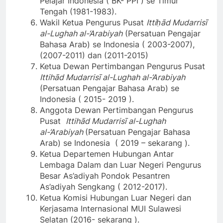
Pelajar Indonesia ( BK- PPI ) se Timur
Tengah (1981-1983).
Wakil Ketua Pengurus Pusat
Ittiḥād Mudarrisī
al-Lughah al-‘Arabiyah
(Persatuan Pengajar
Bahasa Arab) se Indonesia ( 2003-2007),
(2007-2011) dan (2011-2015)
Ketua Dewan Pertimbangan Pengurus Pusat
Ittihād Mudarrisī al-Lughah al-‘Arabiyah
(Persatuan Pengajar Bahasa Arab) se
Indonesia ( 2015- 2019 ).
Anggota Dewan Pertimbangan Pengurus
Pusat
Ittihād Mudarrisī al-Lughah
al-‘Arabiyah
(Persatuan Pengajar Bahasa
Arab) se Indonesia ( 2019 – sekarang ).
Ketua Departemen Hubungan Antar
Lembaga Dalam dan Luar Negeri Pengurus
Besar As’adiyah Pondok Pesantren
As’adiyah Sengkang ( 2012-2017).
Ketua Komisi Hubungan Luar Negeri dan
Kerjasama Internasional MUI Sulawesi
Selatan (2016- sekarang ).