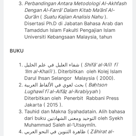
Perbandingan Antara Metodologi Al-Akhfash
Dengan Al-Farrā’ Dalam Kitab Ma’ānī Al-
Qur’ān
(
Suatu Kajian Analisis Nahu
).
Disertasi Ph.D di Jabatan Bahasa Arab dan
Tamaddun Islam Fakulti Pengajian Islam
Universiti Kebangsaan Malaysia, tahun
BUKU
شفاء العليل في علم الخليل (
Shifā’ al-‘Alīl fī
‘Ilm al-Khalīl
). Diterbitkan oleh Kolej Islam
Darul Ihsan Selangor Malaysia ( 2000).
بحث لغوي في الألفاظ العربية (
Baḥtson
Lughawī fī al-Alfāẓ al-‘Arabiyyah
)
Diterbitkan oleh Penerbit Rabbani Press
Jakarta ( 2015 ).
Tauhid dan Makna Syahadatain. Alih bahasa
dari buku التوحيد ومعنى الشهادتين oleh Syekh
Muhammad Ṣaleh al-‘Utsaymīn.
ظاهرة التنوين في النحو العربي (
Ẓāhirat al-