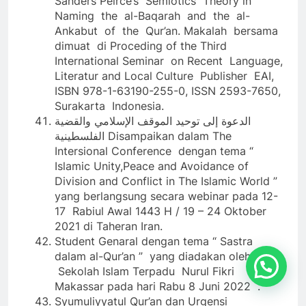
Sanders Peirce’s Semiotics Theory in
Naming the al-Baqarah and the al-
Ankabut of the Qur’an. Makalah bersama
dimuat di Proceding of the Third
International Seminar on Recent Language,
Literatur and Local Culture Publisher EAI,
ISBN 978-1-63190-255-0, ISSN 2593-7650,
Surakarta Indonesia.
الدعوة إلى توحيد الموقف الإسلامي والقضية
الفلسطينية Disampaikan dalam The
Intersional Conference dengan tema “
Islamic Unity,Peace and Avoidance of
Division and Conflict in The Islamic World ”
yang berlangsung secara webinar pada 12-
17 Rabiul Awal 1443 H / 19 – 24 Oktober
2021 di Taheran Iran.
Student Genaral dengan tema “ Sastra
dalam al-Qur’an ” yang diadakan oleh
Sekolah Islam Terpadu Nurul Fikri
Makassar pada hari Rabu 8 Juni 2022 .
Syumuliyyatul Qur’an dan Urgensi