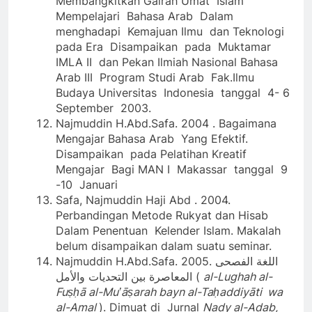
Membangkitkan Gairah Umat Islam
Mempelajari Bahasa Arab Dalam
menghadapi Kemajuan Ilmu dan Teknologi
pada Era Disampaikan pada Muktamar
IMLA II dan Pekan Ilmiah Nasional Bahasa
Arab III Program Studi Arab Fak.Ilmu
Budaya Universitas Indonesia tanggal 4- 6
September 2003.
Najmuddin H.Abd.Safa. 2004 . Bagaimana
Mengajar Bahasa Arab Yang Efektif.
Disampaikan pada Pelatihan Kreatif
Mengajar Bagi MAN I Makassar tanggal 9
-10 Januari
Safa, Najmuddin Haji Abd . 2004.
Perbandingan Metode Rukyat dan Hisab
Dalam Penentuan Kelender Islam. Makalah
belum disampaikan dalam suatu seminar.
Najmuddin H.Abd.Safa. 2005. اللغة الفصحى
المعاصرة بين التحديات والأمل (
al-Lughah al-
Fuṣḥā al-Muʽāṣarah bayn al-Taḥaddiyāti wa
al-Amal
). Dimuat di Jurnal
Nady al-Adab,