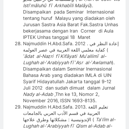
Istiʽmāluhū fī Arkhabīli Malāyū
).
Disampaikan pada Seminar Internasional
tentang huruf Malayu yang diadakan oleh
Jurusan Sastra Asia Barat Fak.Sastra Unhas
bekerjasama dengan Iran Corner di Aula
IPTEK Unhas tanggal 18 Maret
Najmuddin H.Abd.Safa. 2012 . إعادة النظر في
كفاية معلمي اللغة العربية في عصر العولمة (
ʽādat al-Naẓri fī Kifāyati Muʽallimī al-
Lughah al-ʽArabiyyah fī ʽAṣr al-ʽAwlamah
).
Disampaikan dalam Seminar Inernasional
Bahasa Arab yang diadakan IMLA di UIN
Syarif Hidayatullah Jakarta tanggal 9-12
Juli 2012 dan sudah dimuat dalam Jurnal
Nady al-Adab
,Thn ke 13, Nomor 2,
November 2016, ISSN 1693-8135.
Najmuddin H.Abd.Safa. 2013. تعليم اللغة
العربية في قسم الأدب العربي بالجامعات
الإندونيسية : مشكلاتها وطرق علاجها (
Taʽlīm al-
Lughah al-ʽArabiyyah fī Qism al-Adab al-