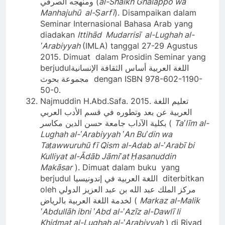
ومنهجه الصرفي (
al-Shāikh Ghalāppo wa
Manhajuhū al-Ṣarfī
). Disampaikan dalam
Seminar Internasional Bahasa Arab yang
diadakan
Ittihād Mudarrisī al-Lughah al-
ʽArabiyyah
(IMLA) tanggal 27-29 Agustus
2015. Dimuat dalam Prosidin Seminar yang
berjudulاللغة العربية أساس الثقافة الإنسانية
مجموعة بحوث dengan ISBN 978-602-1190-
50-0.
Najmuddin H.Abd.Safa. 2015. تعليم اللغة
العربية عن بعد وتطوره في قسم الأدب العربي
بكلية الآداب جامعة حسن الدين مكاسر (
Taʽlīm al-
Lughah al-ʽArabiyyah ʽAn Buʽdin wa
Taṭawwuruhū fī Qism al-Adab al-ʽArabī bi
Kulliyat al-Ādāb Jāmiʽat Ḥasanuddin
Makāsar
). Dimuat dalam buku yang
berjudul اللغة العربية في إندونيسيا diterbitkan
oleh مركز الملك عبد الله بن عبد العزيز الدولي
لخدمة اللغة العربية بالرياض (
Markaz al-Malik
ʽAbdullāh ibni ʽAbd al-ʽAzīz al-Dawlī li
Khidmat al-Lughah al-ʽArabiyyah
) di Riyad