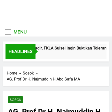
Skip
to
MUI
content
Khadimul Ummah wa
Sulawesi
Shadiqul Hukuuma
MENU
Selatan
MUI Sulsel hadir, FKLA Sulsel Ingin Buktikan Toleransi Lew
HEADLINES
6 Hari Ago
Home
Sosok
AG. Prof Dr H. Najmuddin H Abd Safa MA
SOSOK
AG. Prof Dr H. Najmuddin H