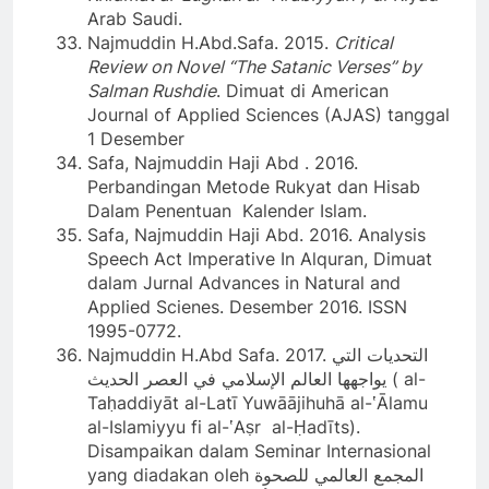
Arab Saudi.
Najmuddin H.Abd.Safa. 2015.
Critical
Review on Novel “The Satanic Verses” by
Salman Rushdie
. Dimuat di American
Journal of Applied Sciences (AJAS) tanggal
1 Desember
Safa, Najmuddin Haji Abd . 2016.
Perbandingan Metode Rukyat dan Hisab
Dalam Penentuan Kalender Islam.
Safa, Najmuddin Haji Abd. 2016. Analysis
Speech Act Imperative In Alquran, Dimuat
dalam Jurnal Advances in Natural and
Applied Scienes. Desember 2016. ISSN
1995-0772.
Najmuddin H.Abd Safa. 2017. التحديات التي
يواجهها العالم الإسلامي في العصر الحديث ( al-
Taḥaddiyāt al-Latī Yuwāājihuhā al-ʽĀlamu
al-Islamiyyu fi al-ʽAṣr al-Ḥadīts).
Disampaikan dalam Seminar Internasional
yang diadakan oleh المجمع العالمي للصحوة