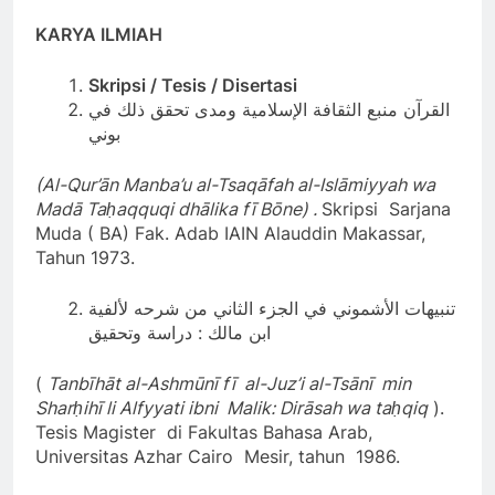
KARYA ILMIAH
Skripsi / Tesis / Disertasi
القرآن منبع الثقافة الإسلامية ومدى تحقق ذلك في
بوني
(
Al-Qur’ān Manba’u al-Tsaqāfah al-Islāmiyyah wa
Madā Taḥaqquqi dhālika fī Bōne) .
Skripsi Sarjana
Muda ( BA) Fak. Adab IAIN Alauddin Makassar,
Tahun 1973.
تنبيهات الأشموني في الجزء الثاني من شرحه لألفية
ابن مالك : دراسة وتحقيق
(
Tanbīhāt al-Ashmūnī fī al-Juz’i al-Tsānī min
Sharḥihī li Alfyyati ibni Malik: Dirāsah wa taḥqiq
).
Tesis Magister di Fakultas Bahasa Arab,
Universitas Azhar Cairo Mesir, tahun 1986.