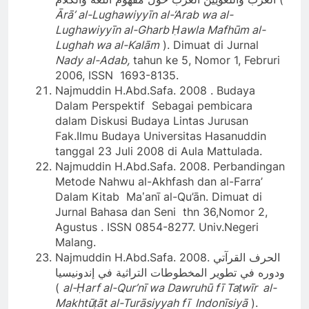
Ārā’ al-Lughawiyyīn al-‘Arab wa al-
Lughawiyyīn al-Gharb Ḥawla Mafhūm al-
Lughah wa al-Kalām
). Dimuat di Jurnal
Nady al-Adab,
tahun ke 5, Nomor 1, Februri
2006, ISSN 1693-8135.
Najmuddin H.Abd.Safa. 2008 . Budaya
Dalam Perspektif Sebagai pembicara
dalam Diskusi Budaya Lintas Jurusan
Fak.Ilmu Budaya Universitas Hasanuddin
tanggal 23 Juli 2008 di Aula Mattulada.
Najmuddin H.Abd.Safa. 2008. Perbandingan
Metode Nahwu al-Akhfash dan al-Farra’
Dalam Kitab Maʽanī al-Qu’ān. Dimuat di
Jurnal Bahasa dan Seni thn 36,Nomor 2,
Agustus . ISSN 0854-8277. Univ.Negeri
Malang.
Najmuddin H.Abd.Safa. 2008. الحرف القرآتي
ودوره في تطوير المخطوطات التراثية في إندونيسيا
(
al-Ḥarf al-Qur’nī wa Dawruhū fī Taṭwīr al-
Makhtūṭāt al-Turāsiyyah fī Indonīsiyā
).