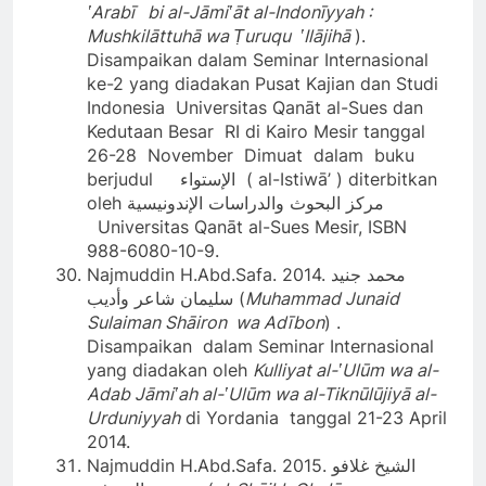
ʽArabī bi al-Jāmiʽāt al-Indonīyyah :
Mushkilāttuhā wa Ṭuruqu ʽIlājihā
).
Disampaikan dalam Seminar Internasional
ke-2 yang diadakan Pusat Kajian dan Studi
Indonesia Universitas Qanāt al-Sues dan
Kedutaan Besar RI di Kairo Mesir tanggal
26-28 November Dimuat dalam buku
berjudul الإستواء ( al-Istiwā’ ) diterbitkan
oleh مركز البحوث والدراسات الإندونيسية
Universitas Qanāt al-Sues Mesir, ISBN
988-6080-10-9.
Najmuddin H.Abd.Safa. 2014. محمد جنيد
سليمان شاعر وأديب (
Muhammad Junaid
Sulaiman Shāiron wa Adībon
) .
Disampaikan dalam Seminar Internasional
yang diadakan oleh
Kulliyat al-ʽUlūm wa al-
Adab Jāmiʽah al-ʽUlūm wa al-Tiknūlūjiyā al-
Urduniyyah
di Yordania tanggal 21-23 April
2014.
Najmuddin H.Abd.Safa. 2015. الشيخ غلافو