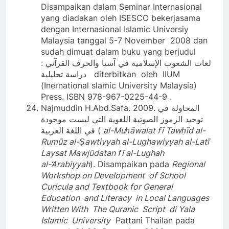
Disampaikan dalam Seminar Internasional
yang diadakan oleh ISESCO bekerjasama
dengan Internasional Islamic Universiy
Malaysia tanggal 5-7 November 2008 dan
sudah dimuat dalam buku yang berjudul
لغات الشعوب الإسلامية في آسيا والحرف القرآني :
دراسة تحليلية diterbitkan oleh IIUM
(Inernational slamic University Malaysia)
Press. ISBN 978-967-0225-44-9 .
Najmuddin H.Abd.Safa. 2009. المحاولة في
توحيد الرموز الصوتية اللغوية التي ليست موجودة
في اللغة العربية (
al-Muḥāwalat fī Tawḥīd al-
Rumūz al-Ṣawtiyyah al-Lughawiyyah al-Latī
Laysat Mawjūdatan fī al-Lughah
al-‘Arabiyyah
). Disampaikan pada
Regional
Workshop on Development of School
Curicula and Textbook for General
Education and Literacy in Local Languages
Written With The Quranic Script di Yala
Islamic University
Pattani Thailan pada