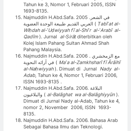
Tahun ke 3, Nomor 1, Februari 2005, ISSN
1693-8135.
Najmuddin H.Abd.Safa. 2005 .في الشعر
العربي القديم طبيعة الوحدة العضوية (
Ṭabīʽat al-
Wiḥdah al-ʽUḍwiyyah fī al-Shiʽr al-ʽArabī al-
Qadīm
). Jurnal
al-Ṣirāṭ
diterbitkan oleh
Kolej Islam Pahang Sultan Ahmad Shah
Pahang Malaysia.
Najmuddin H.Abd.Safa. 2006 . مع الزمخشري
في آرائه النحوية (
Maʽa al-Zamkhsharī fī Ārāihī
al-Naḥwiyyah
). Dimuat di Jurnal
Nady al-
Adab
, Tahun ke 4, Nomor 1, Februari 2006,
ISSN 1693-8135 .
Najmuddin H.Abd.Safa. 2006. البلاغة
والبلاغيون (
al-Balāghat wa al-Balāghiyyūn
).
Dimuat di Jurnal Nady al-Adab, Tahun ke 4,
nomor 2, November 2006, ISSN 1693-
8135.
Najmuddin H.Abd.Safa. 2006. Bahasa Arab
Sebagai Bahasa Ilmu dan Teknologi.