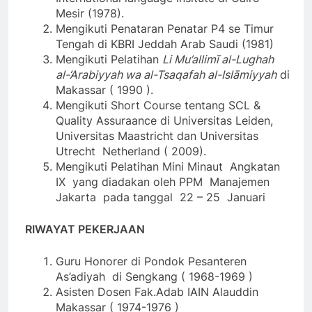
Mesir (1978).
Mengikuti Penataran Penatar P4 se Timur
Tengah di KBRI Jeddah Arab Saudi (1981)
Mengikuti Pelatihan
Li Mu’allimī al-Lughah
al-‘Arabiyyah wa al-Tsaqafah al-Islāmiyyah
di
Makassar ( 1990 ).
Mengikuti Short Course tentang SCL &
Quality Assuraance di Universitas Leiden,
Universitas Maastricht dan Universitas
Utrecht Netherland ( 2009).
Mengikuti Pelatihan Mini Minaut Angkatan
IX yang diadakan oleh PPM Manajemen
Jakarta pada tanggal 22 – 25 Januari
RIWAYAT PEKERJAAN
Guru Honorer di Pondok Pesanteren
As’adiyah di Sengkang ( 1968-1969 )
Asisten Dosen Fak.Adab IAIN Alauddin
Makassar ( 1974-1976 )