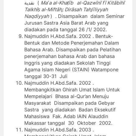
نقدية (
Maʽa al-Khaṭīb al-Qazwīnī fī Kitābihī
Talkhīṣ al-Miftāԧ: Dirāsah Taԧlīliyyah
Naqdiyyah
) . Disampaikan dalam Seminar
Jurusan Sastra Asia Barat Arab yang
diadakan pada tanggal 26 /1/ 2002.
Najmuddin H.Abd.Safa. 2002 . Bentuk-
Bentuk dan Metode Penerjemahan Dalam
Bahasa Arab. Disampaikan pada Pelatihan
penerjemahan bahasa Arab dan bahasa
Inggris yang diadakan Sekolah Tinggi
Agama Islam Negeri (STAIN) Watampone
tanggal 30-31 Juli
Najmuddin H.Abd.Safa. 2002 .
Membangkitkan Ghirah Umat Islam Untuk
Mempelajari Bhasa al-Qur’an Menuju
Masyarakat Disampaikan pada Gebyar
Sastra yang diadakan Badan Eksekutif
Mahasiswa Fak. Adab IAIN Alauddin
Makassar tanggal 30 Oktober 2002.
Najmuddin H.Abd.Safa. 2003 .