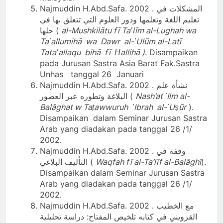
Najmuddin H.Abd.Safa. 2002 . المشكلات في
تعليم اللغة وتعلمها ودور العلوم التي تتعلق بها في
حلها (
al-Mushkilātu fī Taʽlīm al-Lughah wa
Taʽallumihā wa Dawr al-ʽUlūm al-Latī
Tataʽallaqu bihā fī Ḥallihā )
. Disampaikan
pada Jurusan Sastra Asia Barat Fak.Sastra
Unhas tanggal 26 Januari
Najmuddin H.Abd.Safa. 2002 . نشأة علم
البلاغة وتطوره عبر العصور (
Nash’at ʽIlm al-
Balāghat w Taṭawwuruh ʽIbrah al-ʽUṣūr
).
Disampaikan dalam Seminar Jurusan Sastra
Arab yang diadakan pada tanggal 26 /1/
2002.
Najmuddin H.Abd.Safa. 2002 . وقفة في
التأليف البلاغي (
Waqfah fī al-Ta’līf al-Balāghī
).
Disampaikan dalam Seminar Jurusan Sastra
Arab yang diadakan pada tanggal 26 /1/
2002.
Najmuddin H.Abd.Safa. 2002 . مع الخطيب
القزويني في كتابه تلخيص المفتاح: دراسة تحليلية