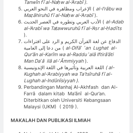
Tanwīn fī al-Naḥw al-‘Arabī ).
الإعراب ومظاهره في النحو العربي (
al-I’rābu wa
Maẓāhiruhū fī al-Naḥw al-‘Arabī
).
الأدب العربي وتطوره في العصر الحديث (
al-Adab
al-‘Arabī wa Taṭawwuruhū fī al-‘Aṣr al-Ḥadīts
).
الدفاع عن لغة القرآن الكريم و الرد على افتراءات
من دعا إلى العامية (
al-Difāʽ ʽan Lughat al-
Qur’ān al-Karīm wa al-Raddu ʽalā Iftirā’āti
Man Daʽā ilā al-ʽĀmmiyyah
).
اللغة العربية وتأثيرها في اللغة الإندونيسية
( al-
Kughah al-‘Arabiyyah wa Ta’tsīruhā fī al-
Lughah al-Indūnīsiyyah )
.
Perbandingan Manhaj Al-Akhfash dan Al-
Farrā dalam kitab Ma’ānī al-Qur’an.
Diterbitkan oleh Universiti Kebangsaan
Malaysi (UKM) ( 2019 ).
MAKALAH DAN PUBLIKASI ILMIAH