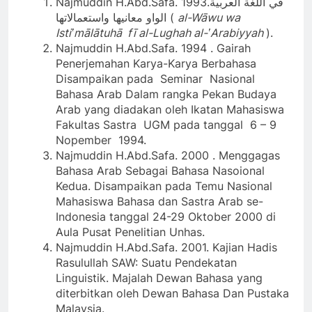
Najmuddin H.Abd.Safa. 1993.في اللغة العربية
الواو معانيها واستعمالاتها (
al-Wāwu wa
Istiʽmālātuhā fī al-Lughah al-ʽArabiyyah
).
Najmuddin H.Abd.Safa. 1994 . Gairah
Penerjemahan Karya-Karya Berbahasa
Disampaikan pada Seminar Nasional
Bahasa Arab Dalam rangka Pekan Budaya
Arab yang diadakan oleh Ikatan Mahasiswa
Fakultas Sastra UGM pada tanggal 6 – 9
Nopember 1994.
Najmuddin H.Abd.Safa. 2000 . Menggagas
Bahasa Arab Sebagai Bahasa Nasoional
Kedua. Disampaikan pada Temu Nasional
Mahasiswa Bahasa dan Sastra Arab se-
Indonesia tanggal 24-29 Oktober 2000 di
Aula Pusat Penelitian Unhas.
Najmuddin H.Abd.Safa. 2001. Kajian Hadis
Rasulullah SAW: Suatu Pendekatan
Linguistik. Majalah Dewan Bahasa yang
diterbitkan oleh Dewan Bahasa Dan Pustaka
Malaysia.