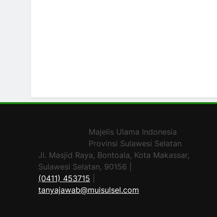
Majelis Ulama Indonesia
Provinsi Sulawesi Selatan
Jl. Masjid Raya, Bontoala, Kota Makassar,
Sulawesi Selatan, 90156 |
(0411) 453715
|
tanyajawab@muisulsel.com