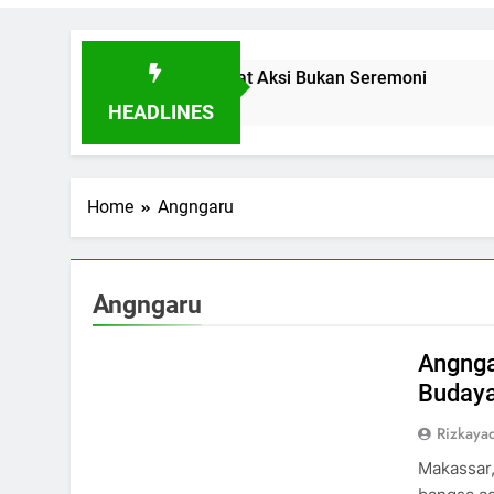
in Buktikan Toleransi Lewat Aksi Bukan Seremoni
HEADLINES
Home
Angngaru
Angngaru
Angnga
Budaya 
Rizkayad
Makassar,