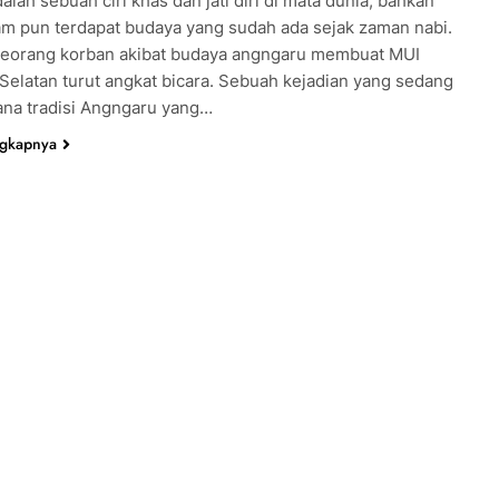
alah sebuah ciri khas dan jati diri di mata dunia, bahkan
am pun terdapat budaya yang sudah ada sejak zaman nabi.
 seorang korban akibat budaya angngaru membuat MUI
Selatan turut angkat bicara. Sebuah kejadian yang sedang
mana tradisi Angngaru yang…
ngkapnya