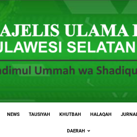
 Sulawesi Selatan
 Ummah wa Shadiqul Hukuuma
NEWS
TAUSIYAH
KHUTBAH
HALAQAH
JURNA
DAERAH