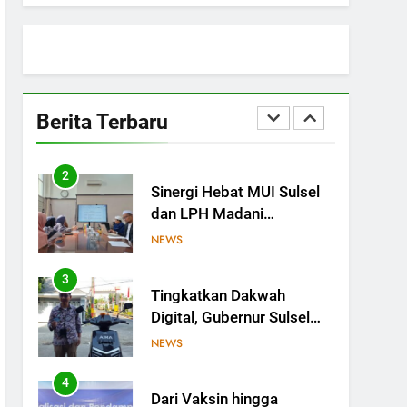
Sulsel Bangun Sinergi
dengan PT Semen Tonasa
NEWS
1
MUI Sulsel hadir, FKLA
Sulsel Ingin Buktikan
Berita Terbaru
Toleransi Lewat Aksi
NEWS
Bukan Seremoni
2
Sinergi Hebat MUI Sulsel
dan LPH Madani
Indonesia: Percepat
NEWS
Sertifikasi Halal, 4 Pelaku
Usaha Mikro Lulus Sidang
3
Tingkatkan Dakwah
Fatwa
Digital, Gubernur Sulsel
Beri Motor untuk Tim
NEWS
Media MUI Sulawesi
Selatan
4
Dari Vaksin hingga