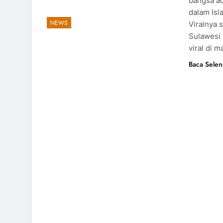
bangsa ad
dalam Isl
NEWS
Viralnya
Sulawesi 
viral di 
Baca Sele