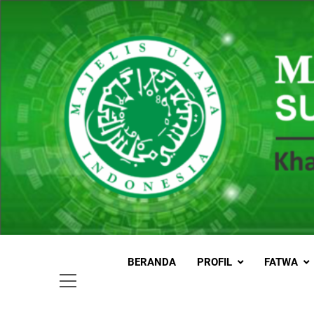
Skip
to
content
MUI
Khadimul
BERANDA
PROFIL
FATWA