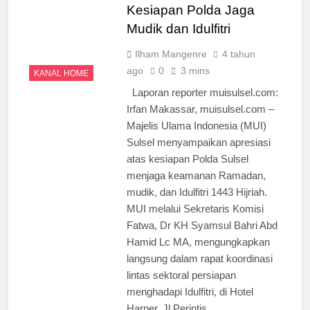
Ulama Muda Diminta
Kesiapan Polda Jaga
Tak Gagap Media
Mudik dan Idulfitri
Sosial, Dakwah Harus
5 Hari Ago
Hadir di Ruang Digital
Ulama Jangan Hanya
Ilham Mangenre
4 tahun
Bicara, Saatnya
ago
0
3 mins
KANAL HOME
Gagasan Naik Kelas
5 Hari Ago
Lewat Artikel Ilmiah
Laporan reporter muisulsel.com:
Ketua MUI:
Irfan Makassar, muisulsel.com –
Penguasaan Bahasa
Arab Jadi Bekal Utama
Majelis Ulama Indonesia (MUI)
5 Hari Ago
Ulama dalam
Sulsel menyampaikan apresiasi
Gubernur Sulsel Buka
Menetapkan Hukum
Program PKU MUI,
atas kesiapan Polda Sulsel
Tekankan Peran Ulama
5 Hari Ago
menjaga keamanan Ramadan,
di Tengah Perubahan
Ketua MUI Sulsel:
mudik, dan Idulfitri 1443 Hijriah.
Zaman
Kader Ulama Harus
MUI melalui Sekretaris Komisi
Kuasai Metodologi
5 Hari Ago
Fatwa, Dr KH Syamsul Bahri Abd
Fatwa
PKU MUI Sulsel
Hamid Lc MA, mengungkapkan
Didorong Lahirkan
langsung dalam rapat koordinasi
Ulama yang Mampu
5 Hari Ago
Menjawab Tantangan
lintas sektoral persiapan
Zaman
menghadapi Idulfitri, di Hotel
Harper, Jl Perintis…