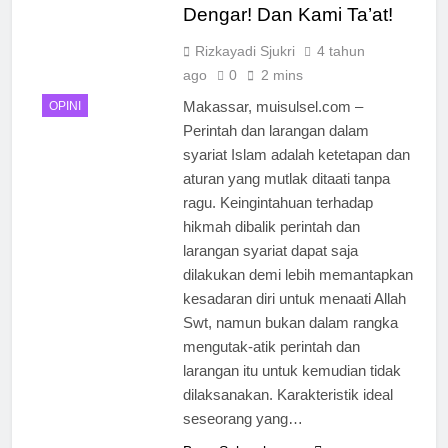
MUI Sulsel dan LPH
Dengar! Dan Kami Ta’at!
Sains
Madani Indonesia
Tetapkan Empat
Rizkayadi Sjukri
4 tahun
1 Minggu Ago
Pelaku Usaha Halal
Sinergi MUI Sulsel dan
ago
0
2 mins
LPH Unhas Perkuat
Makassar, muisulsel.com –
OPINI
Jaminan Produk Halal,
1 Minggu Ago
Perintah dan larangan dalam
Sidang Fatwa Tetapkan
Label Halal Belum
Kehalalan 7 Pelaku
syariat Islam adalah ketetapan dan
Ada, Bolehkah Dibeli?
Usaha
MUI Sulsel Jelaskan
aturan yang mutlak ditaati tanpa
1 Minggu Ago
Batas Kaidah Darurat
ragu. Keingintahuan terhadap
Panitia Musda IX MUI
Sulsel Bangun Sinergi
hikmah dibalik perintah dan
dengan PT Semen
larangan syariat dapat saja
1 Minggu Ago
Tonasa
KENCINGILAH
dilakukan demi lebih memantapkan
SUMUR ZAMZAM,
kesadaran diri untuk menaati Allah
NISCAYA KAMU AKAN
1 Minggu Ago
Swt, namun bukan dalam rangka
TERKENAL (Ketika
Musda MUI Sulsel
mengutak-atik perintah dan
Sensasi Menjadi Jalan
Bangun Kolaborasi
Pintas Menuju
larangan itu untuk kemudian tidak
dengan UNM,
1 Minggu Ago
Popularitas)
dilaksanakan. Karakteristik ideal
Pencerahan Kalbu
Mahasiswa Jadi
seseorang yang…
Prioritas