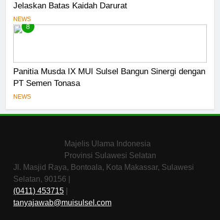
Jelaskan Batas Kaidah Darurat
NEWS
8
Panitia Musda IX MUI Sulsel Bangun Sinergi dengan
PT Semen Tonasa
NEWS
Majelis Ulama Indonesia
Provinsi Sulawesi Selatan
Jl. Masjid Raya, Bontoala, Kota Makassar, Sulawesi
Selatan, 90156 |
(0411) 453715
|
tanyajawab@muisulsel.com