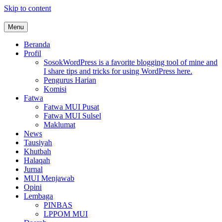
Skip to content
Menu
MUI Sulawesi Selatan
Khadimul Ummah wa Shadiqul Hukuuma
Beranda
Profil
Sosok
WordPress is a favorite blogging tool of mine and
I share tips and tricks for using WordPress here.
Pengurus Harian
Komisi
Fatwa
Fatwa MUI Pusat
Fatwa MUI Sulsel
Maklumat
News
Tausiyah
Khutbah
Halaqah
Jurnal
MUI Menjawab
Opini
Lembaga
PINBAS
LPPOM MUI