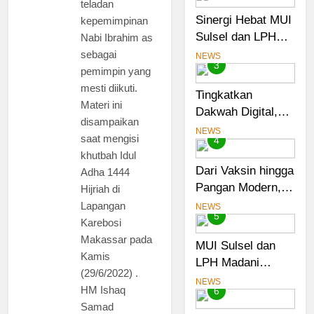
teladan
Seremoni
Sinergi Hebat MUI
kepemimpinan
Sulsel dan LPH
Nabi Ibrahim as
Madani Indonesia:
sebagai
NEWS
3
Percepat
pemimpin yang
Sertifikasi Halal, 4
mesti diikuti.
Tingkatkan
Pelaku Usaha
Materi ini
Dakwah Digital,
Mikro Lulus
disampaikan
Gubernur Sulsel
NEWS
Sidang Fatwa
saat mengisi
4
Beri Motor untuk
khutbah Idul
Tim Media MUI
Dari Vaksin hingga
Adha 1444
Sulawesi Selatan
Pangan Modern,
Hijriah di
MUI Sulsel:
Lapangan
NEWS
5
Penetapan Halal
Karebosi
Butuh Dalil dan
Makassar pada
MUI Sulsel dan
Sains
Kamis
LPH Madani
(29/6/2022) .
Indonesia
NEWS
HM Ishaq
6
Tetapkan Empat
Samad
Pelaku Usaha