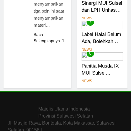
Sinergi MUI Sulsel
menyampaikan
Halal
dan LPH Unhas
tiga poin ini saat
Perkuat Jaminan
menyampaikan
NEWS
7
Produk Halal,
materi…
Sidang Fatwa
Label Halal Belum
Baca
Tetapkan
Selengkapnya
Ada, Bolehkah
Kehalalan 7
Dibeli? MUI Sulsel
NEWS
Pelaku Usaha
8
Jelaskan Batas
Kaidah Darurat
Panitia Musda IX
MUI Sulsel
Bangun Sinergi
NEWS
dengan PT Semen
Tonasa
Majelis Ulama Indonesia
Provinsi Sulawesi Selatan
Jl. Masjid Raya, Bontoala, Kota Makassar, Sulawesi
Selatan, 90156 |