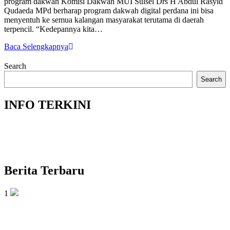
program dakwah Komisi Dakwah MUI Sulsel Drs H Abdul Rasyid
Qudaeda MPd berharap program dakwah digital perdana ini bisa
menyentuh ke semua kalangan masyarakat terutama di daerah
terpencil. “Kedepannya kita…
Baca Selengkapnya
Search
Search
INFO TERKINI
Berita Terbaru
1