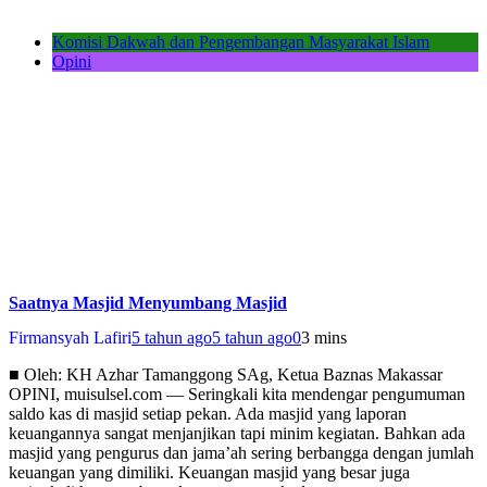
Komisi Dakwah dan Pengembangan Masyarakat Islam
Opini
Saatnya Masjid Menyumbang Masjid
Firmansyah Lafiri
5 tahun ago
5 tahun ago
0
3 mins
■ Oleh: KH Azhar Tamanggong SAg, Ketua Baznas Makassar
OPINI, muisulsel.com — Seringkali kita mendengar pengumuman
saldo kas di masjid setiap pekan. Ada masjid yang laporan
keuangannya sangat menjanjikan tapi minim kegiatan. Bahkan ada
masjid yang pengurus dan jama’ah sering berbangga dengan jumlah
keuangan yang dimiliki. Keuangan masjid yang besar juga