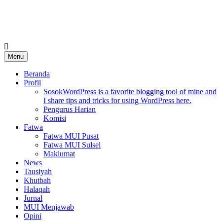
Skip
to
content
MUI Sulawesi Selatan
Khadimul Ummah wa Shadiqul Hukuuma
Menu
Beranda
Profil
Sosok
WordPress is a favorite blogging tool of mine and
I share tips and tricks for using WordPress here.
Pengurus Harian
Komisi
Fatwa
Fatwa MUI Pusat
Fatwa MUI Sulsel
Maklumat
News
Tausiyah
Khutbah
Halaqah
Jurnal
MUI Menjawab
Opini