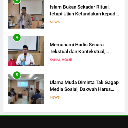
Islam Bukan Sekadar Ritual,
tetapi Ujian Ketundukan kepada
Allah
NEWS
4
Memahami Hadis Secara
Tekstual dan Kontekstual,
Jangan Saling Menyalahkan
KANAL HOME
5
Ulama Muda Diminta Tak Gagap
Media Sosial, Dakwah Harus
Hadir di Ruang Digital
NEWS
6
Ulama Jangan Hanya Bicara,
Saatnya Gagasan Naik Kelas