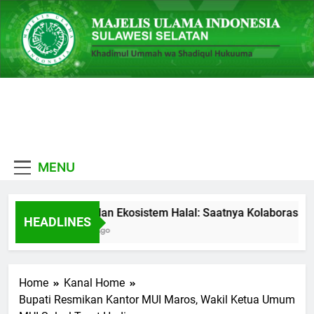
Skip
to
content
MUI
Khadimul Ummah wa
Sulawesi
Shadiqul Hukuuma
MENU
Selatan
MES dan Ekosistem Halal: Saatnya Kolaborasi Be
HEADLINES
3 Hari Ago
Home
Kanal Home
Bupati Resmikan Kantor MUI Maros, Wakil Ketua Umum