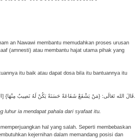
Sulsel dan LPH Unhas Perkuat Jaminan Produk Halal, Sidang 
Belum Ada, Bolehkah Dibeli? MUI Sulsel Jelaskan Batas Kaidah
a IX MUI Sulsel Bangun Sinergi dengan PT Semen Tonasa
Imam an Nawawi membantu memudahkan proses urusan
 SUMUR ZAMZAM, NISCAYA KAMU AKAN TERKENAL (Ketika S
maaf (amnesti) atau membantu hajat utama pihak yang
lsel Bangun Kolaborasi dengan UNM, Pencerahan Kalbu Mahas
annya itu baik atau dapat dosa bila itu bantuannya itu
قَالَ الله تَعَالَى: {مَنْ يَشْفَعْ شَفَاعَةً حَسَنَةً يَكُنْ لَهُ نَصِيبٌ مِنْهَا} [النساء: 85].
 luhur ia mendapat pahala dari syafaat itu.
 memperjuangkan hal yang salah. Seperti membebaskan
membutuhkan kejernihan dalam memandang posisi dan