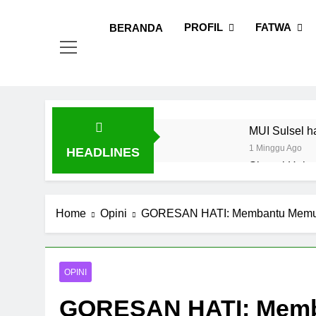
Skip
MUI
Khadimul
to
PROFIL
FATWA
BERANDA
content
MUI Sulsel h
1 Minggu Ago
HEADLINES
Sinergi Heba
Fatwa
1 Minggu Ago
Tingkatkan D
Home
Opini
GORESAN HATI: Membantu Memud
1 Minggu Ago
Dari Vaksin 
1 Minggu Ago
OPINI
MUI Sulsel d
GORESAN HATI: Mem
1 Minggu Ago