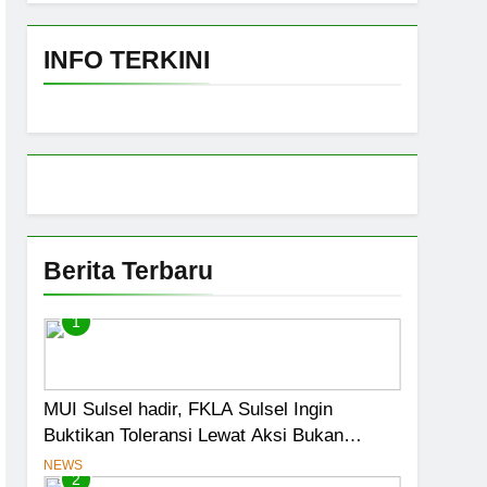
Fatwa Tetapkan Kehalalan 7 Pelaku Usaha
INFO TERKINI
 Darurat
ensasi Menjadi Jalan Pintas Menuju
iswa Jadi Prioritas
Berita Terbaru
1
MUI Sulsel hadir, FKLA Sulsel Ingin
Buktikan Toleransi Lewat Aksi Bukan
Seremoni
NEWS
2