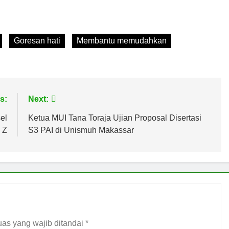
Goresan hati
Membantu memudahkan
s:
Next:
el
Ketua MUI Tana Toraja Ujian Proposal Disertasi
 Z
S3 PAI di Unismuh Makassar
as yang wajib ditandai
*