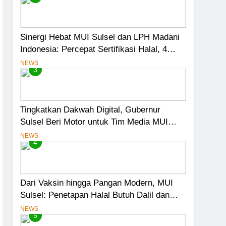
Sinergi Hebat MUI Sulsel dan LPH Madani
Indonesia: Percepat Sertifikasi Halal, 4
Pelaku Usaha Mikro Lulus Sidang Fatwa
NEWS
3
Tingkatkan Dakwah Digital, Gubernur
Sulsel Beri Motor untuk Tim Media MUI
Sulawesi Selatan
NEWS
4
Dari Vaksin hingga Pangan Modern, MUI
Sulsel: Penetapan Halal Butuh Dalil dan
Sains
NEWS
5