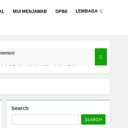
LEMBAGA
AL
MUI MENJAWAB
OPINI
eremoni
alal, 4 Pelaku Usaha Mikro Lulus Sidang
I Sulawesi Selatan
l dan Sains
Search
SEARCH