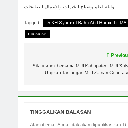
والله اعلم وصباح الخيرات والاعمال الصالحات
Tagged:
Dr KH Syamsul Bahri Abd Hamid Lc MA
muisulsel
Navigasi
Previou
pos
Silaturahmi bersama MUI Kabupaten, MUI Suls
Ungkap Tantangan MUI Zaman Generasi
TINGGALKAN BALASAN
Alamat email Anda tidak akan dipublikasikan.
Ru