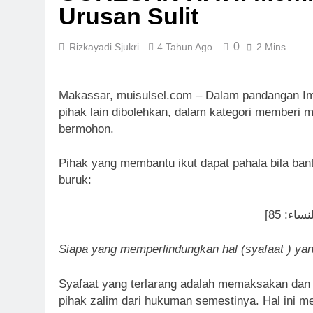
Sinergi MUI 
Urusan Sulit
1 Minggu Ago
Label Halal 
0
Rizkayadi Sjukri
4 Tahun Ago
2 Mins
1 Minggu Ago
Panitia Musd
1 Minggu Ago
Makassar, muisulsel.com – Dalam pandangan 
KENCINGILAH
pihak lain dibolehkan, dalam kategori memberi 
Popularitas)
bermohon.
1 Minggu Ago
Musda MUI Su
Pihak yang membantu ikut dapat pahala bila bantu
1 Minggu Ago
buruk:
Siapa yang memperlindungkan hal (syafaat ) yang
Syafaat yang terlarang adalah memaksakan dan
pihak zalim dari hukuman semestinya. Hal ini 