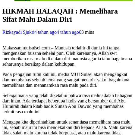
HIKMAH HALAQAH : Memelihara
Sifat Malu Dalam Diri
Rizkayadi Sjukri
4 tahun ago
4 tahun ago
0
3 mins
Makassar, muisulsel.com – Manusia terlahir di dunia ini tanpa
mengenakan busana sehelai pun. Oleh karenanya, Allah swt
memberikan rasa malu di dalam diri manusia agar ia tahu bagaimana
seharusnya bersikap dalam kehidupan.
Pada pengajian rutin kali ini, media MUI Sulsel akan mengangkat
dan membahas sebuah tema yang sangat menarik yakni bagaimana
memelihara dan menanamkan rasa malu pada diri.
Sebagaimana yang telah diketahui bahwa rasa malu adalah bahagian
dari iman. Ada terdapat beberapa hadis yang bersumber dari Abu
Hurairah dalam kitab hadis Sunan Abu Dawud yang membahas
terkait rasa malu ini.
Mengapa kita diperintahkan untuk senantiasa memelihara rasa malu
ini, sebab malu itu bisa mendekatkan diri kepada Allah. Malu karena
tidak salat, malu karena tidak berpuasa, atau malu karena tidak