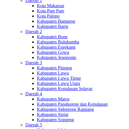
Daerah 1
Kota Makassar
Kota Pare Pare
Kota Palopo
Kabupaten Bantaeng
Kabupaten Barru
Daerah 2
Kabupaten Bone
Kabupaten Bulukumba
Kabupaten Enrekang
Kabupaten Gowa
Kabupaten Jeneponto
Daerah 3
Kabupaten Pinrang
Kabupaten Luwu
Kabupaten Luwu Timur
Kabupaten Luwu Utara
Kabupaten Kepulauan Selayar
Daerah 4
Kabupaten Maros
Kabupaten Pangkajene dan Kepulauan
Kabupaten Sidenreng Rappang
Kabupaten Sinjai
Kabupaten Soppeng
Daerah 5