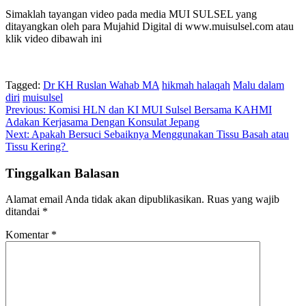
Simaklah tayangan video pada media MUI SULSEL yang
ditayangkan oleh para Mujahid Digital di www.muisulsel.com atau
klik video dibawah ini
Tagged:
Dr KH Ruslan Wahab MA
hikmah halaqah
Malu dalam
diri
muisulsel
Navigasi
Previous:
Komisi HLN dan KI MUI Sulsel Bersama KAHMI
Adakan Kerjasama Dengan Konsulat Jepang
pos
Next:
Apakah Bersuci Sebaiknya Menggunakan Tissu Basah atau
Tissu Kering?
Tinggalkan Balasan
Alamat email Anda tidak akan dipublikasikan.
Ruas yang wajib
ditandai
*
Komentar
*