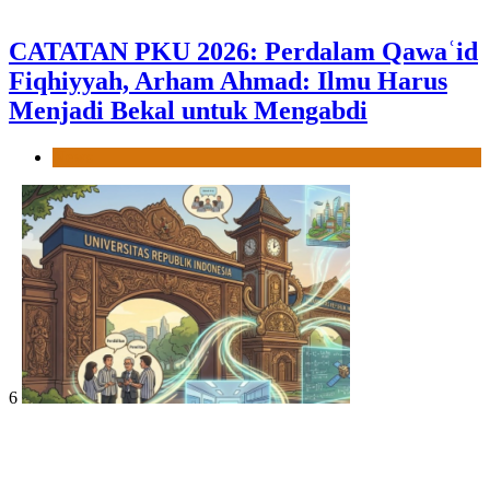
CATATAN PKU 2026: Perdalam Qawaʿid
Fiqhiyyah, Arham Ahmad: Ilmu Harus
Menjadi Bekal untuk Mengabdi
News
6