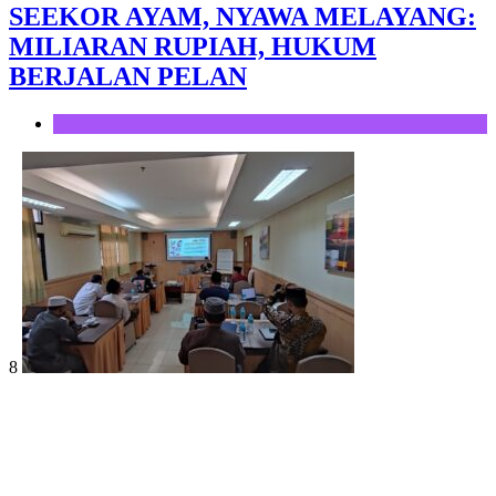
SEEKOR AYAM, NYAWA MELAYANG:
MILIARAN RUPIAH, HUKUM
BERJALAN PELAN
Opini
8