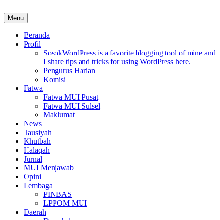
Skip
to
Menu
MUI Sulawesi Selatan
Khadimul Ummah wa Shadiqul Hukuuma
content
Beranda
Profil
Sosok
WordPress is a favorite blogging tool of mine and
I share tips and tricks for using WordPress here.
Pengurus Harian
Komisi
Fatwa
Fatwa MUI Pusat
Fatwa MUI Sulsel
Maklumat
News
Tausiyah
Khutbah
Halaqah
Jurnal
MUI Menjawab
Opini
Lembaga
PINBAS
LPPOM MUI
Daerah