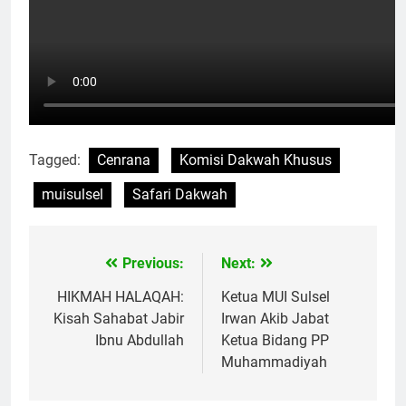
Tagged:
Cenrana
Komisi Dakwah Khusus
muisulsel
Safari Dakwah
Previous:
Next:
Navigasi
pos
HIKMAH HALAQAH:
Ketua MUI Sulsel
Kisah Sahabat Jabir
Irwan Akib Jabat
Ibnu Abdullah
Ketua Bidang PP
Muhammadiyah