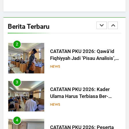
1
CATATAN PKU 2026: MUI Sulsel
Dorong Calon Ulama Tinggalkan
Berita Terbaru
Jejak Digital melalui Tulisan dan
NEWS
Media
2
CATATAN PKU 2026: Qawā‘id
Fiqhiyyah Jadi ‘Pisau Analisis’,
Anggota PKU Hadapi Persoalan
NEWS
Kontemporer
3
CATATAN PKU 2026: Kader
Ulama Harus Terbiasa Ber-
Munāẓarah
NEWS
4
CATATAN PKU 2026: Peserta