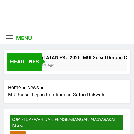
Skip
to
MUI
content
Khadimul Ummah wa
Sulawesi
Shadiqul Hukuuma
MENU
Selatan
CATATAN PKU 2026: MUI Sulsel Dorong Calon U
HEADLINES
3 Jam Ago
Home
News
MUI Sulsel Lepas Rombongan Safari Dakwah
KOMISI DAKWAH DAN PENGEMBANGAN MASYARAKAT
ISLAM