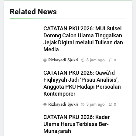
Related News
CATATAN PKU 2026: MUI Sulsel
Dorong Calon Ulama Tinggalkan
Jejak Digital melalui Tulisan dan
Media
Rizkayadi Sjukri
3 jam ago
0
CATATAN PKU 2026: Qawā‘id
Fiqhiyyah Jadi ‘Pisau Analisis’,
Anggota PKU Hadapi Persoalan
Kontemporer
Rizkayadi Sjukri
3 jam ago
0
CATATAN PKU 2026: Kader
5
Ulama Harus Terbiasa Ber-
CATATAN PKU 2026: Perdalam
Munāẓarah
Qawaʿid Fiqhiyyah, Arham