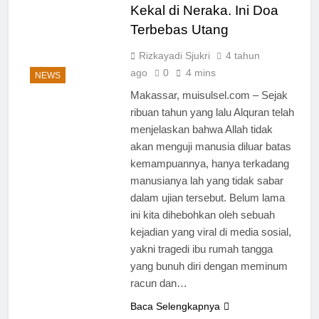
MUI Sulsel dan LPH
Kekal di Neraka. Ini Doa
Sains
Madani Indonesia
Terbebas Utang
Tetapkan Empat
1 Minggu Ago
Pelaku Usaha Halal
Sinergi MUI Sulsel dan
Rizkayadi Sjukri
4 tahun
LPH Unhas Perkuat
ago
0
4 mins
NEWS
Jaminan Produk Halal,
1 Minggu Ago
Sidang Fatwa Tetapkan
Makassar, muisulsel.com – Sejak
Label Halal Belum
Kehalalan 7 Pelaku
ribuan tahun yang lalu Alquran telah
Ada, Bolehkah Dibeli?
Usaha
MUI Sulsel Jelaskan
menjelaskan bahwa Allah tidak
1 Minggu Ago
Batas Kaidah Darurat
akan menguji manusia diluar batas
Panitia Musda IX MUI
Sulsel Bangun Sinergi
kemampuannya, hanya terkadang
dengan PT Semen
1 Minggu Ago
manusianya lah yang tidak sabar
Tonasa
KENCINGILAH
dalam ujian tersebut. Belum lama
SUMUR ZAMZAM,
ini kita dihebohkan oleh sebuah
NISCAYA KAMU AKAN
1 Minggu Ago
kejadian yang viral di media sosial,
TERKENAL (Ketika
Musda MUI Sulsel
Sensasi Menjadi Jalan
yakni tragedi ibu rumah tangga
Bangun Kolaborasi
Pintas Menuju
yang bunuh diri dengan meminum
dengan UNM,
1 Minggu Ago
Popularitas)
Pencerahan Kalbu
racun dan…
Mahasiswa Jadi
Baca Selengkapnya
Prioritas