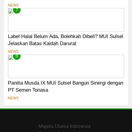
Pelaku Usaha
NEWS
7
Label Halal Belum Ada, Bolehkah Dibeli? MUI Sulsel
Jelaskan Batas Kaidah Darurat
NEWS
8
Panitia Musda IX MUI Sulsel Bangun Sinergi dengan
PT Semen Tonasa
NEWS
Majelis Ulama Indonesia