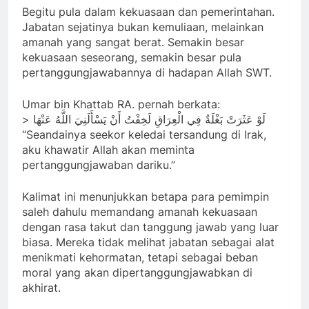
Begitu pula dalam kekuasaan dan pemerintahan.
Jabatan sejatinya bukan kemuliaan, melainkan
amanah yang sangat berat. Semakin besar
kekuasaan seseorang, semakin besar pula
pertanggungjawabannya di hadapan Allah SWT.
Umar bin Khattab RA. pernah berkata:
> لَوْ عَثَرَتْ بَغْلَةٌ فِي الْعِرَاقِ لَخِفْتُ أَنْ يَسْأَلَنِيَ اللَّهُ عَنْهَا
“Seandainya seekor keledai tersandung di Irak,
aku khawatir Allah akan meminta
pertanggungjawaban dariku.”
Kalimat ini menunjukkan betapa para pemimpin
saleh dahulu memandang amanah kekuasaan
dengan rasa takut dan tanggung jawab yang luar
biasa. Mereka tidak melihat jabatan sebagai alat
menikmati kehormatan, tetapi sebagai beban
moral yang akan dipertanggungjawabkan di
akhirat.