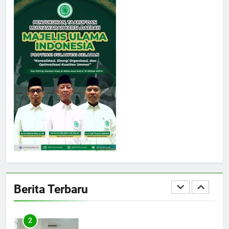
8
Panitia Musda IX MUI Sulsel
Bangun Sinergi dengan PT
Semen Tonasa
NEWS
1
MUI Sulsel hadir, FKLA Sulsel
Ingin Buktikan Toleransi Lewat
Aksi Bukan Seremoni
NEWS
2
Sinergi Hebat MUI Sulsel dan
LPH Madani Indonesia:
Berita Terbaru
Percepat Sertifikasi Halal, 4
NEWS
Pelaku Usaha Mikro Lulus
Sidang Fatwa
3