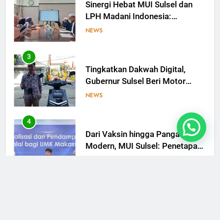
Tingkatkan Dakwah Digital,
Gubernur Sulsel Beri Motor
untuk Tim Media MUI Sulawesi
NEWS
Selatan
4
Dari Vaksin hingga Pangan
Modern, MUI Sulsel: Penetapan
Halal Butuh Dalil dan Sains
NEWS
5
MUI Sulsel dan LPH Madani
Indonesia Tetapkan Empat
Pelaku Usaha Halal
NEWS
6
Sinergi MUI Sulsel dan LPH
Unhas Perkuat Jaminan Produk