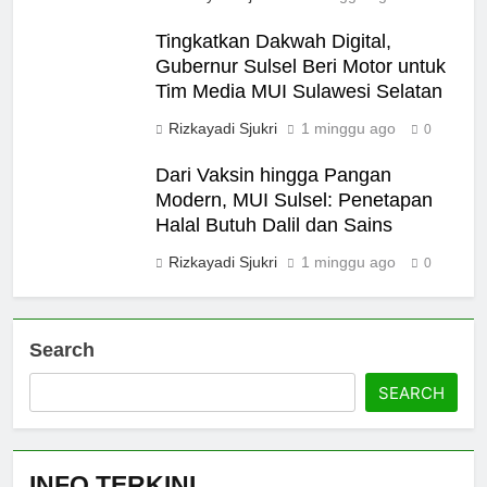
Tingkatkan Dakwah Digital,
5
Gubernur Sulsel Beri Motor untuk
MUI Sulsel dan LPH Madani
Tim Media MUI Sulawesi Selatan
Indonesia Tetapkan Empat
Pelaku Usaha Halal
Rizkayadi Sjukri
1 minggu ago
0
NEWS
Dari Vaksin hingga Pangan
6
Modern, MUI Sulsel: Penetapan
Sinergi MUI Sulsel dan LPH
Halal Butuh Dalil dan Sains
Unhas Perkuat Jaminan Produk
Rizkayadi Sjukri
1 minggu ago
0
Halal, Sidang Fatwa Tetapkan
NEWS
Kehalalan 7 Pelaku Usaha
7
Search
Label Halal Belum Ada,
Bolehkah Dibeli? MUI Sulsel
SEARCH
Jelaskan Batas Kaidah Darurat
NEWS
8
INFO TERKINI