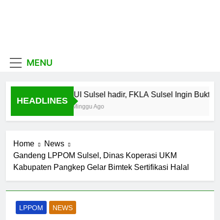
Skip
to
content
MUI
Khadimul Ummah wa
Shadiqul Hukuuma
Sulawesi
MENU
Selatan
MUI Sulsel hadir, FKLA Sulsel Ingin Buktika
HEADLINES
1 Minggu Ago
Home
News
Gandeng LPPOM Sulsel, Dinas Koperasi UKM
Kabupaten Pangkep Gelar Bimtek Sertifikasi Halal
LPPOM
NEWS