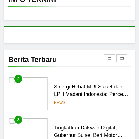
Panitia Musda IX MUI Sulsel
Bangun Sinergi dengan PT
Semen Tonasa
NEWS
1
MUI Sulsel hadir, FKLA Sulsel
Ingin Buktikan Toleransi Lewat
Berita Terbaru
Aksi Bukan Seremoni
NEWS
2
Sinergi Hebat MUI Sulsel dan
LPH Madani Indonesia: Percepat
Sertifikasi Halal, 4 Pelaku
NEWS
Usaha Mikro Lulus Sidang
Fatwa
3
Tingkatkan Dakwah Digital,
Gubernur Sulsel Beri Motor