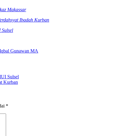
rkaz Makassar
Terdahsyat Ibadah Kurban
 Sulsel
 Iqbal Gunawan MA
UI Sulsel
at Kurban
dai
*