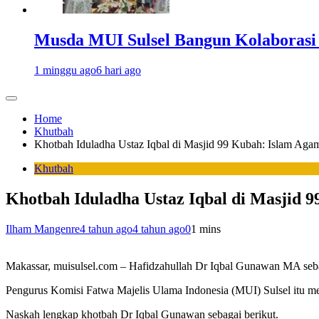
Musda MUI Sulsel Bangun Kolaborasi
1 minggu ago
6 hari ago
Home
Khutbah
Khotbah Iduladha Ustaz Iqbal di Masjid 99 Kubah: Islam Ag
Khutbah
Khotbah Iduladha Ustaz Iqbal di Masjid 
Ilham Mangenre
4 tahun ago
4 tahun ago
0
1 mins
Makassar, muisulsel.com – Hafidzahullah Dr Iqbal Gunawan MA sebag
Pengurus Komisi Fatwa Majelis Ulama Indonesia (MUI) Sulsel itu m
Naskah lengkap khotbah Dr Iqbal Gunawan sebagai berikut.