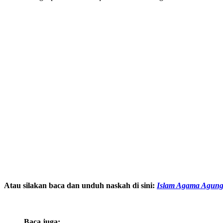
Atau silakan baca dan unduh naskah di sini:
Islam Agama Agun
Baca juga: