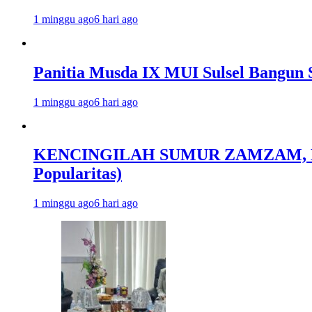
1 minggu ago
6 hari ago
Panitia Musda IX MUI Sulsel Bangun 
1 minggu ago
6 hari ago
KENCINGILAH SUMUR ZAMZAM, NISC
Popularitas)
1 minggu ago
6 hari ago