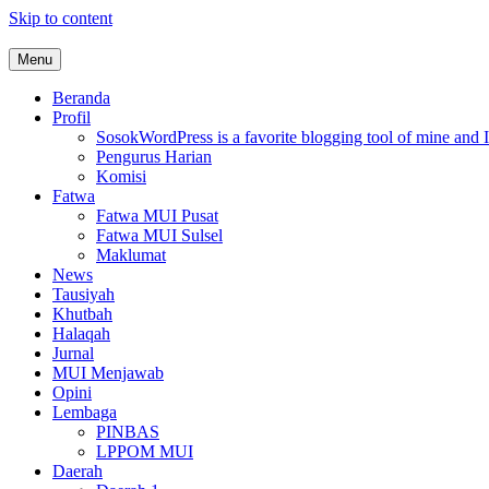
Skip to content
Menu
MUI Sulawesi Selatan
Khadimul Ummah wa Shadiqul Hukuuma
Beranda
Profil
Sosok
WordPress is a favorite blogging tool of mine and I
Pengurus Harian
Komisi
Fatwa
Fatwa MUI Pusat
Fatwa MUI Sulsel
Maklumat
News
Tausiyah
Khutbah
Halaqah
Jurnal
MUI Menjawab
Opini
Lembaga
PINBAS
LPPOM MUI
Daerah