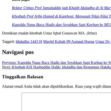
Rektor Unhas Prof Jamaluddin jadi Khatib Iduladha di Al Ma
Khotbah Prof Arfin Hamid di Karebosi: Menggali Nilai-Nilai 
Kapolda Nana Baca Hadis dan Serahkan Sapi Kurban ke MUI
Demikian risalah khotbah Ustaz Iqbal Gunawan MA. (Irfan)
Tagged:
Iduladha 1443 H
Masjid Kubah 99 Asmaul Husna
Ustaz Dr
Navigasi pos
Previous:
Kapolda Nana Baca Hadis dan Serahkan Sapi Kurban ke M
Next:
Khotbah KH Hasbuddin Halik: Iduladha dan Renungan Hakik
Tinggalkan Balasan
Alamat email Anda tidak akan dipublikasikan.
Ruas yang wajib ditan