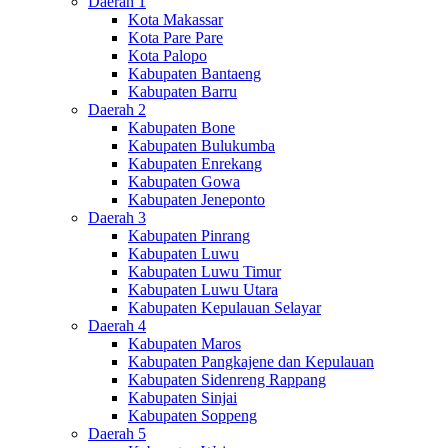
Daerah 1
Kota Makassar
Kota Pare Pare
Kota Palopo
Kabupaten Bantaeng
Kabupaten Barru
Daerah 2
Kabupaten Bone
Kabupaten Bulukumba
Kabupaten Enrekang
Kabupaten Gowa
Kabupaten Jeneponto
Daerah 3
Kabupaten Pinrang
Kabupaten Luwu
Kabupaten Luwu Timur
Kabupaten Luwu Utara
Kabupaten Kepulauan Selayar
Daerah 4
Kabupaten Maros
Kabupaten Pangkajene dan Kepulauan
Kabupaten Sidenreng Rappang
Kabupaten Sinjai
Kabupaten Soppeng
Daerah 5