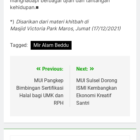
manghadapi berbagai ujian dan tantangan
kehidupan.■
*)
Disarikan dari materi khitbah di
Masjid Victoria Park Maros, Jumat (17/12/2021)
Tagged:
Mir Alam Beddu
Previous:
Next:
Navigasi
pos
MUI Pangkep
MUI Sulsel Dorong
Bimbingan Sertifikasi
ISMI Kembangkan
Halal bagi UMK dan
Ekonomi Kreatif
RPH
Santri