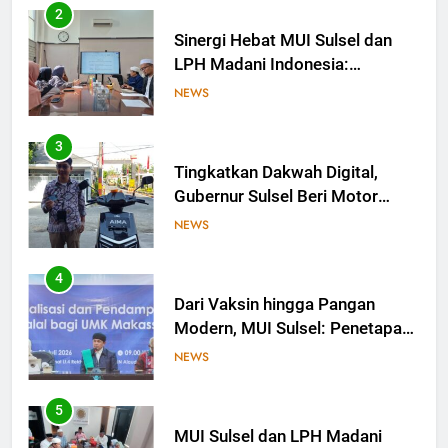
2
Sinergi Hebat MUI Sulsel dan
LPH Madani Indonesia:
Percepat Sertifikasi Halal, 4
NEWS
Pelaku Usaha Mikro Lulus
Sidang Fatwa
3
Tingkatkan Dakwah Digital,
Gubernur Sulsel Beri Motor
untuk Tim Media MUI Sulawesi
NEWS
Selatan
4
Dari Vaksin hingga Pangan
Modern, MUI Sulsel: Penetapan
Halal Butuh Dalil dan Sains
NEWS
5
MUI Sulsel dan LPH Madani