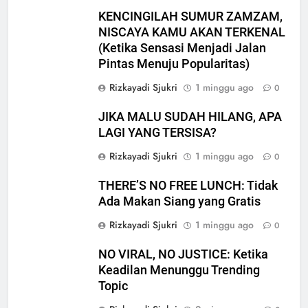
KENCINGILAH SUMUR ZAMZAM,
NISCAYA KAMU AKAN TERKENAL
(Ketika Sensasi Menjadi Jalan
Pintas Menuju Popularitas)
Rizkayadi Sjukri
1 minggu ago
0
JIKA MALU SUDAH HILANG, APA
LAGI YANG TERSISA?
Rizkayadi Sjukri
1 minggu ago
0
5
THERE’S NO FREE LUNCH: Tidak
MUI Sulsel dan LPH Madani
Ada Makan Siang yang Gratis
Indonesia Tetapkan Empat
Pelaku Usaha Halal
Rizkayadi Sjukri
1 minggu ago
0
NEWS
NO VIRAL, NO JUSTICE: Ketika
6
Keadilan Menunggu Trending
Sinergi MUI Sulsel dan LPH
Topic
Unhas Perkuat Jaminan Produk