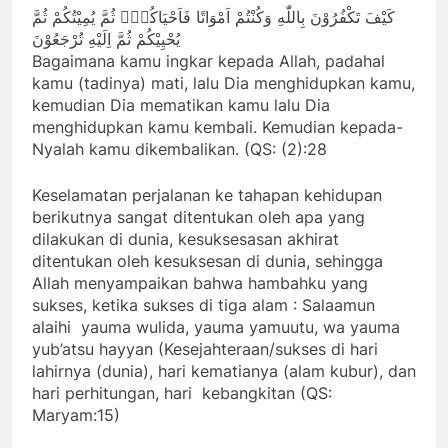
كَيْفَ تَكْفُرُوْنَ بِاللّٰهِ وَكُنْتُمْ اَمْوَاتًا فَاَحْيَاكُمْۚ ثُمَّ يُمِيْتُكُمْ ثُمَّ
يُحْيِيْكُمْ ثُمَّ اِلَيْهِ تُرْجَعُوْنَ
Bagaimana kamu ingkar kepada Allah, padahal
kamu (tadinya) mati, lalu Dia menghidupkan kamu,
kemudian Dia mematikan kamu lalu Dia
menghidupkan kamu kembali. Kemudian kepada-
Nyalah kamu dikembalikan. (QS: (2):28
Keselamatan perjalanan ke tahapan kehidupan
berikutnya sangat ditentukan oleh apa yang
dilakukan di dunia, kesuksesasan akhirat
ditentukan oleh kesuksesan di dunia, sehingga
Allah menyampaikan bahwa hambahku yang
sukses, ketika sukses di tiga alam : Salaamun
alaihi yauma wulida, yauma yamuutu, wa yauma
yub’atsu hayyan (Kesejahteraan/sukses di hari
lahirnya (dunia), hari kematianya (alam kubur), dan
hari perhitungan, hari kebangkitan (QS:
Maryam:15)