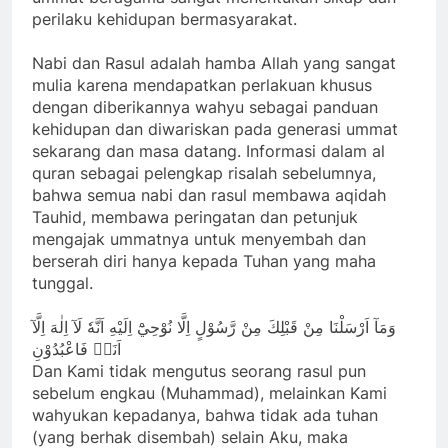
perilaku kehidupan bermasyarakat.
Nabi dan Rasul adalah hamba Allah yang sangat
mulia karena mendapatkan perlakuan khusus
dengan diberikannya wahyu sebagai panduan
kehidupan dan diwariskan pada generasi ummat
sekarang dan masa datang. Informasi dalam al
quran sebagai pelengkap risalah sebelumnya,
bahwa semua nabi dan rasul membawa aqidah
Tauhid, membawa peringatan dan petunjuk
mengajak ummatnya untuk menyembah dan
berserah diri hanya kepada Tuhan yang maha
tunggal.
وَمَآ اَرْسَلْنَا مِنْ قَبْلِكَ مِنْ رَّسُوْلٍ اِلَّا نُوْحِيْٓ اِلَيْهِ اَنَّهٗ لَآ اِلٰهَ اِلَّآ
اَنَا۠ فَاعْبُدُوْنِ
Dan Kami tidak mengutus seorang rasul pun
sebelum engkau (Muhammad), melainkan Kami
wahyukan kepadanya, bahwa tidak ada tuhan
(yang berhak disembah) selain Aku, maka