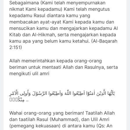
Sebagaimana (Kami telah menyempurnakan
nikmat Kami kepadamu) Kami telah mengutus
kepadamu Rasul diantara kamu yang
membacakan ayat-ayat Kami kepada kamu dan
mensucikan kamu dan mengajarkan kepadamu Al
Kitab dan Al-Hikmah, serta mengajarkan kepada
kamu apa yang belum kamu ketahui. (Al-Baqarah
2:151)
Allah memerintahkan kepada orang-orang
beriman untuk mentaati Allah dan Rasulnya, serta
mengikuti ulil amri
يٰٓاَيُّهَا الَّذِيْنَ اٰمَنُوْٓا اَطِيْعُوا اللّٰهَ وَاَطِيْعُوا الرَّسُوْلَ وَاُولِى الْاَمْرِ
مِنْكُمْۚ ..
Wahai orang-orang yang beriman! Taatilah Allah
dan taatilah Rasul (Muhammad), dan Ulil Amri
(pemegang kekuasaan) di antara kamu (Qs: An