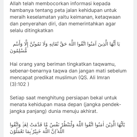
Allah telah membocorkan informasi kepada
hambanya tentang peta jalan kehidupan untuk
meraih keselamatan yaitu keimanan, ketaqwaan
dan penyerahan diri, dan memerintahkan agar
selalu ditingkatkan
يَا أَيُّهَا الَّذِينَ آمَنُوا اتَّقُوا اللَّهَ حَقَّ تُقَاتِهِ وَلَا تَمُوتُنَّ إِلَّا وَأَنتُم
مُّسْلِمُونَ
Hai orang yang beriman tingkatkan taqwamu,
sebenar-benarnya taqwa dan jangan mati sebelum
mencapat predikat muslimun (QS. Ali Imran
(3):102 )
Setiap saat menghitung persiapan bekal untuk
menata kehidupan masa depan (jangka pendek-
jangka panjang) dunia menuju akhirat.
يٰٓاَيُّهَا الَّذِيْنَ اٰمَنُوا اتَّقُوا اللّٰهَ وَلْتَنْظُرْ نَفْسٌ مَّا قَدَّمَتْ لِغَدٍۚ وَاتَّقُوا
اللّٰهَ ۗاِنَّ اللّٰهَ خَبِيْرٌ ۢبِمَا تَعْمَلُوْنَ