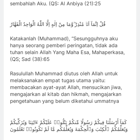
sembahlah Aku. (QS: Al Anbiya (21):25
قُلْ اِنَّمَآ اَنَا۠ مُنْذِرٌ ۖوَّمَا مِنْ اِلٰهٍ اِلَّا اللّٰهُ الْوَاحِدُ الْقَهَّارُ
Katakanlah (Muhammad), “Sesungguhnya aku
hanya seorang pemberi peringatan, tidak ada
tuhan selain Allah Yang Maha Esa, Mahaperkasa,
(QS; Sad (38):65
Rasulullah Muhammad diutus oleh Allah untuk
melaksanakan empat tugas utama yaitu:
membacakan ayat-ayat Allah, mensucikan jiwa,
mengajarkan al kitab dan hikmah, mengajarkan
pengetahuan yang belum diketahui ummatnya
كَمَآ أَرْسَلْنَا فِيكُمْ رَسُولًا مِّنكُمْ يَتْلُوا۟ عَلَيْكُمْ ءَايَٰتِنَا وَيُزَكِّيكُمْ
وَيُعَلِّمُكُمُ ٱلْكِتَٰبَ وَٱلْحِكْمَةَ وَيُعَلِّمُكُم مَّا لَمْ تَكُونُوا۟ تَعْلَمُونَ