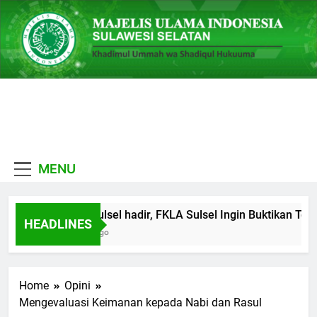
Skip
to
content
MUI
Khadimul Ummah wa
Sulawesi
Shadiqul Hukuuma
MENU
Selatan
MUI Sulsel hadir, FKLA Sulsel Ingin Buktikan Tole
HEADLINES
6 Hari Ago
Home
Opini
Mengevaluasi Keimanan kepada Nabi dan Rasul