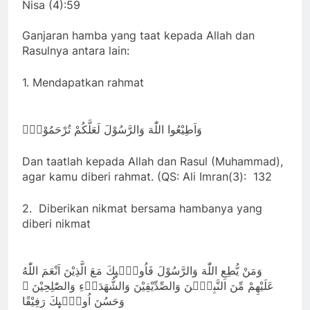
Nisa (4):59
Ganjaran hamba yang taat kepada Allah dan
Rasulnya antara lain:
1. Mendapatkan rahmat
وَاَطِيْعُوا اللّٰهَ وَالرَّسُوْلَ لَعَلَّكُمْ تُرْحَمُوْنَۚ
Dan taatlah kepada Allah dan Rasul (Muhammad),
agar kamu diberi rahmat. (QS: Ali Imran(3): 132
2. Diberikan nikmat bersama hambanya yang
diberi nikmat
وَمَنْ يُّطِعِ اللّٰهَ وَالرَّسُوْلَ فَاُولٰۤىِٕكَ مَعَ الَّذِيْنَ اَنْعَمَ اللّٰهُ
عَلَيْهِمْ مِّنَ النَّبِيّٖنَ وَالصِّدِّيْقِيْنَ وَالشُّهَدَاۤءِ وَالصّٰلِحِيْنَ ۚ
وَحَسُنَ اُولٰۤىِٕكَ رَفِيْقًا