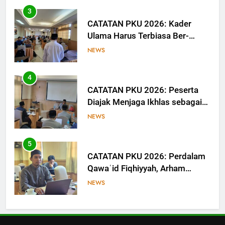
3
CATATAN PKU 2026: Kader
Ulama Harus Terbiasa Ber-
Munāẓarah
NEWS
4
CATATAN PKU 2026: Peserta
Diajak Menjaga Ikhlas sebagai
Ruh Ibadah
NEWS
5
CATATAN PKU 2026: Perdalam
Qawaʿid Fiqhiyyah, Arham
Ahmad: Ilmu Harus Menjadi
NEWS
Bekal untuk Mengabdi
6
Pro-Kontra Pendirian