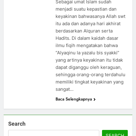
Sebagai umat Islam sudah
menjadi suatu kepastian dan
keyakinan bahwasanya Allah swt
itu ada dan adanya hari akhirat
berdasarkan Alquran serta
Hadits. Di dalam kaidah dasar
5
ilmu fiqih mengatakan bahwa
CATATAN PKU 2026: Perdalam
“Alyaqinu la yazalu bis syakki”
Qawaʿid Fiqhiyyah, Arham
yang artinya keyakinan itu tidak
Ahmad: Ilmu Harus Menjadi
NEWS
dapat diganggu oleh keraguan,
Bekal untuk Mengabdi
sehingga orang-orang terdahulu
6
memiliki tingkat keyakinan yang
Pro-Kontra Pendirian
sangat…
Universitas Republik Indonesia
Baca Selengkapnya
OPINI
7
Search
SEEKOR AYAM, NYAWA
MELAYANG: MILIARAN RUPIAH,
SEARCH