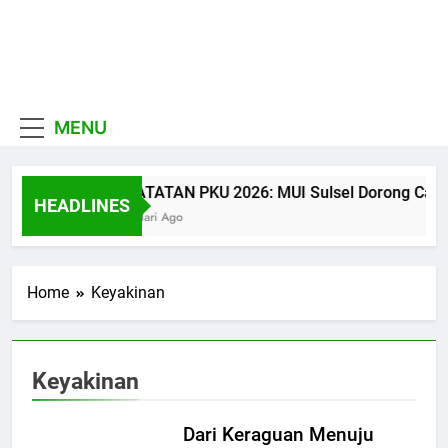
Skip
to
MUI
content
Khadimul Ummah wa
Sulawesi
Shadiqul Hukuuma
MENU
Selatan
CATATAN PKU 2026: MUI Sulsel Dorong Calon U
HEADLINES
1 Hari Ago
Home
Keyakinan
Keyakinan
Dari Keraguan Menuju