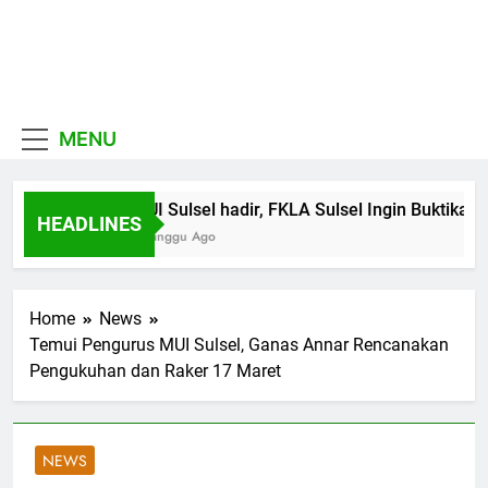
Skip
to
MUI
content
Khadimul Ummah wa
Sulawesi
Shadiqul Hukuuma
MENU
Selatan
MUI Sulsel hadir, FKLA Sulsel Ingin Buktikan 
HEADLINES
1 Minggu Ago
Home
News
Temui Pengurus MUI Sulsel, Ganas Annar Rencanakan
Pengukuhan dan Raker 17 Maret
NEWS