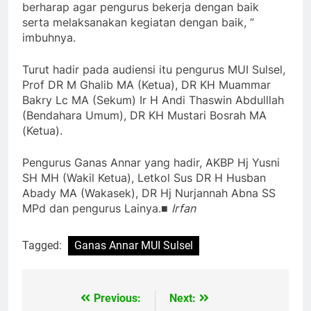
berharap agar pengurus bekerja dengan baik
serta melaksanakan kegiatan dengan baik, ”
imbuhnya.
Turut hadir pada audiensi itu pengurus MUI Sulsel,
Prof DR M Ghalib MA (Ketua), DR KH Muammar
Bakry Lc MA (Sekum) Ir H Andi Thaswin Abdulllah
(Bendahara Umum), DR KH Mustari Bosrah MA
(Ketua).
Pengurus Ganas Annar yang hadir, AKBP Hj Yusni
SH MH (Wakil Ketua), Letkol Sus DR H Husban
Abady MA (Wakasek), DR Hj Nurjannah Abna SS
MPd dan pengurus Lainya.■
Irfan
Tagged:
Ganas Annar MUI Sulsel
Previous:
Next:
Navigasi