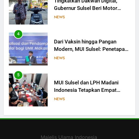
Tingkatkan Dakwah Digital,
Gubernur Sulsel Beri Motor
untuk Tim Media MUI Sulawesi
NEWS
Selatan
4
Dari Vaksin hingga Pangan
Modern, MUI Sulsel: Penetapan
Halal Butuh Dalil dan Sains
NEWS
5
MUI Sulsel dan LPH Madani
Indonesia Tetapkan Empat
Pelaku Usaha Halal
NEWS
6
Sinergi MUI Sulsel dan LPH
Unhas Perkuat Jaminan Produk
Majelis Ulama Indonesia
Halal, Sidang Fatwa Tetapkan