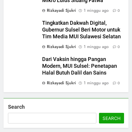
Mikro Lulus Sidang Fatwa
Rizkayadi Sjukri
1 minggu ago
0
Tingkatkan Dakwah Digital,
5
Gubernur Sulsel Beri Motor untuk
MUI Sulsel dan LPH Madani
Tim Media MUI Sulawesi Selatan
Indonesia Tetapkan Empat
Pelaku Usaha Halal
Rizkayadi Sjukri
1 minggu ago
0
NEWS
Dari Vaksin hingga Pangan
6
Modern, MUI Sulsel: Penetapan
Sinergi MUI Sulsel dan LPH
Halal Butuh Dalil dan Sains
Unhas Perkuat Jaminan Produk
Rizkayadi Sjukri
1 minggu ago
0
Halal, Sidang Fatwa Tetapkan
NEWS
Kehalalan 7 Pelaku Usaha
7
Search
Label Halal Belum Ada,
Bolehkah Dibeli? MUI Sulsel
SEARCH
Jelaskan Batas Kaidah Darurat
NEWS