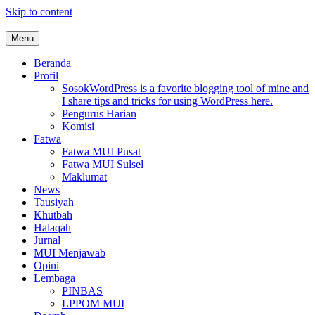
Skip to content
Menu
MUI Sulawesi Selatan
Khadimul Ummah wa Shadiqul Hukuuma
Beranda
Profil
Sosok
WordPress is a favorite blogging tool of mine and
I share tips and tricks for using WordPress here.
Pengurus Harian
Komisi
Fatwa
Fatwa MUI Pusat
Fatwa MUI Sulsel
Maklumat
News
Tausiyah
Khutbah
Halaqah
Jurnal
MUI Menjawab
Opini
Lembaga
PINBAS
LPPOM MUI