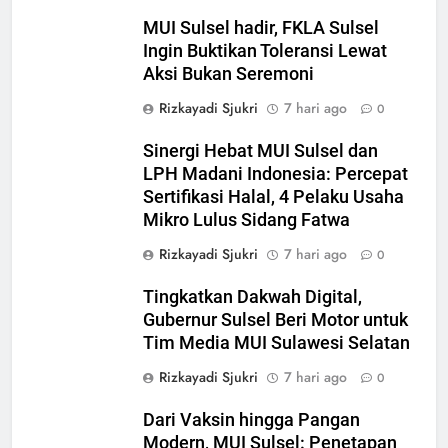
MUI Sulsel hadir, FKLA Sulsel
Ingin Buktikan Toleransi Lewat
Aksi Bukan Seremoni
Rizkayadi Sjukri
7 hari ago
0
Sinergi Hebat MUI Sulsel dan
LPH Madani Indonesia: Percepat
Sertifikasi Halal, 4 Pelaku Usaha
Mikro Lulus Sidang Fatwa
Rizkayadi Sjukri
7 hari ago
0
Tingkatkan Dakwah Digital,
5
Gubernur Sulsel Beri Motor untuk
MUI Sulsel dan LPH Madani
Tim Media MUI Sulawesi Selatan
Indonesia Tetapkan Empat
Pelaku Usaha Halal
Rizkayadi Sjukri
7 hari ago
0
NEWS
Dari Vaksin hingga Pangan
6
Modern, MUI Sulsel: Penetapan