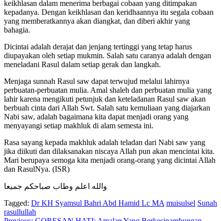
keikhlasan dalam menerima berbagai cobaan yang ditimpakan
kepadanya. Dengan keikhlasan dan keridhaannya itu segala cobaan
yang memberatkannya akan diangkat, dan diberi akhir yang
bahagia.
Dicintai adalah derajat dan jenjang tertinggi yang tetap harus
diupayakan oleh setiap mukmin. Salah satu caranya adalah dengan
meneladani Rasul dalam setiap gerak dan langkah.
Menjaga sunnah Rasul saw dapat terwujud melalui lahirnya
perbuatan-perbuatan mulia. Amal shaleh dan perbuatan mulia yang
lahir karena mengikuti petunjuk dan keteladanan Rasul saw akan
berbuah cinta dari Allah Swt. Salah satu kemuliaan yang diajarkan
Nabi saw, adalah bagaimana kita dapat menjadi orang yang
menyayangi setiap makhluk di alam semesta ini.
Rasa sayang kepada makhluk adalah teladan dari Nabi saw yang
jika diikuti dan dilaksanakan niscaya Allah pun akan mencintai kita.
Mari berupaya semoga kita menjadi orang-orang yang dicintai Allah
dan RasulNya. (ISR)
والله اعلم وطاب صباحكم جميعا
Tagged:
Dr KH Syamsul Bahri Abd Hamid Lc MA
muisulsel
Sunah
rasullullah
Previous:
GORESAN HATI: Amalan Yang Berkesinambungan