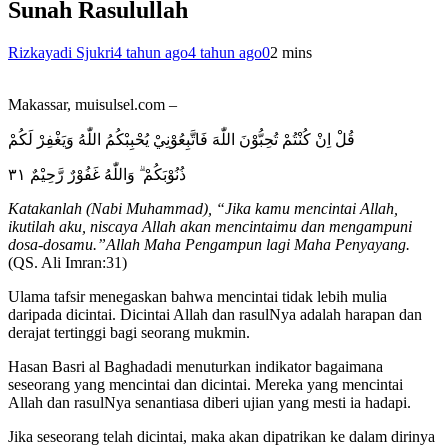
Sunah Rasulullah
Rizkayadi Sjukri
4 tahun ago
4 tahun ago
0
2 mins
Makassar, muisulsel.com –
قُلْ اِنْ كُنْتُمْ تُحِبُّوْنَ اللّٰهَ فَاتَّبِعُوْنِيْ يُحْبِبْكُمُ اللّٰهُ وَيَغْفِرْ لَكُمْ
ذُنُوْبَكُمْ ۗ وَاللّٰهُ غَفُوْرٌ رَّحِيْمٌ ٣١
Katakanlah (Nabi Muhammad), “Jika kamu mencintai Allah,
ikutilah aku, niscaya Allah akan mencintaimu dan mengampuni
dosa-dosamu.”Allah Maha Pengampun lagi Maha Penyayang.
(QS. Ali Imran:31)
Ulama tafsir menegaskan bahwa mencintai tidak lebih mulia
daripada dicintai. Dicintai Allah dan rasulNya adalah harapan dan
derajat tertinggi bagi seorang mukmin.
Hasan Basri al Baghadadi menuturkan indikator bagaimana
seseorang yang mencintai dan dicintai. Mereka yang mencintai
Allah dan rasulNya senantiasa diberi ujian yang mesti ia hadapi.
Jika seseorang telah dicintai, maka akan dipatrikan ke dalam dirinya