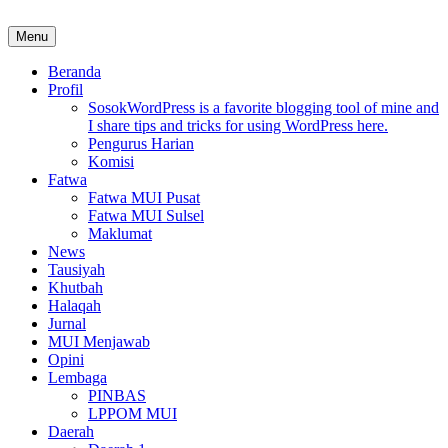
Skip
to
Menu
MUI Sulawesi Selatan
Khadimul Ummah wa Shadiqul Hukuuma
content
Beranda
Profil
Sosok
WordPress is a favorite blogging tool of mine and
I share tips and tricks for using WordPress here.
Pengurus Harian
Komisi
Fatwa
Fatwa MUI Pusat
Fatwa MUI Sulsel
Maklumat
News
Tausiyah
Khutbah
Halaqah
Jurnal
MUI Menjawab
Opini
Lembaga
PINBAS
LPPOM MUI
Daerah