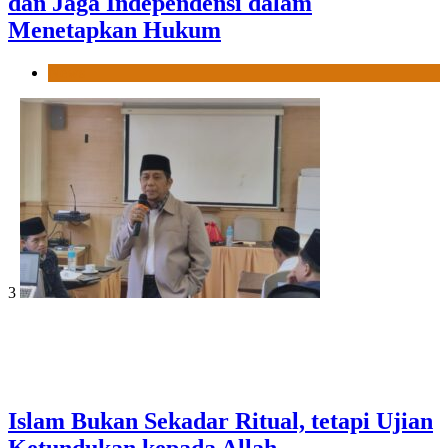
dan Jaga Independensi dalam
Menetapkan Hukum
News
3
Islam Bukan Sekadar Ritual, tetapi Ujian
Ketundukan kepada Allah