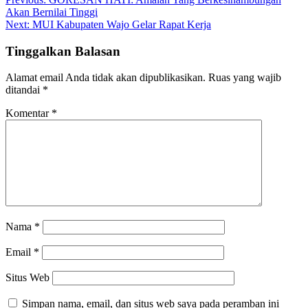
Navigasi
Akan Bernilai Tinggi
pos
Next:
MUI Kabupaten Wajo Gelar Rapat Kerja
Tinggalkan Balasan
Alamat email Anda tidak akan dipublikasikan.
Ruas yang wajib
ditandai
*
Komentar
*
Nama
*
Email
*
Situs Web
Simpan nama, email, dan situs web saya pada peramban ini