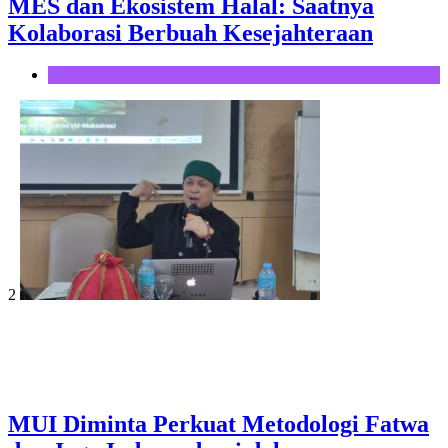
MES dan Ekosistem Halal: Saatnya
Kolaborasi Berbuah Kesejahteraan
Opini
2
MUI Diminta Perkuat Metodologi Fatwa