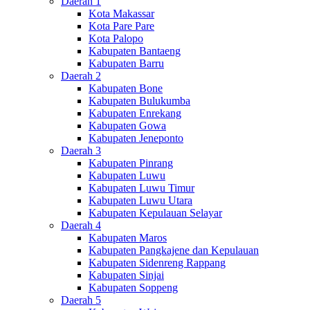
Daerah 1
Kota Makassar
Kota Pare Pare
Kota Palopo
Kabupaten Bantaeng
Kabupaten Barru
Daerah 2
Kabupaten Bone
Kabupaten Bulukumba
Kabupaten Enrekang
Kabupaten Gowa
Kabupaten Jeneponto
Daerah 3
Kabupaten Pinrang
Kabupaten Luwu
Kabupaten Luwu Timur
Kabupaten Luwu Utara
Kabupaten Kepulauan Selayar
Daerah 4
Kabupaten Maros
Kabupaten Pangkajene dan Kepulauan
Kabupaten Sidenreng Rappang
Kabupaten Sinjai
Kabupaten Soppeng
Daerah 5