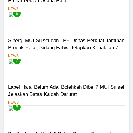
Empat Pelaku Usaha Halal
NEWS
6
Sinergi MUI Sulsel dan LPH Unhas Perkuat Jaminan
Produk Halal, Sidang Fatwa Tetapkan Kehalalan 7
Pelaku Usaha
NEWS
7
Label Halal Belum Ada, Bolehkah Dibeli? MUI Sulsel
Jelaskan Batas Kaidah Darurat
NEWS
8