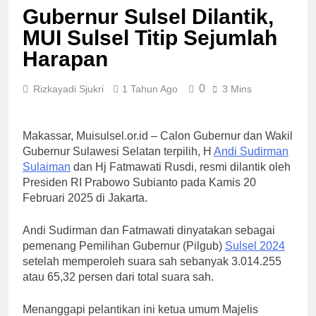
MUI Sulsel dan LPH
Gubernur Sulsel Dilantik,
Sains
Madani Indonesia
MUI Sulsel Titip Sejumlah
Tetapkan Empat
6 Hari Ago
Pelaku Usaha Halal
Sinergi MUI Sulsel dan
Harapan
LPH Unhas Perkuat
Jaminan Produk Halal,
1 Minggu Ago
0
Rizkayadi Sjukri
1 Tahun Ago
3 Mins
Sidang Fatwa Tetapkan
Label Halal Belum
Kehalalan 7 Pelaku
Ada, Bolehkah Dibeli?
Usaha
MUI Sulsel Jelaskan
1 Minggu Ago
Makassar, Muisulsel.or.id – Calon Gubernur dan Wakil
Batas Kaidah Darurat
Panitia Musda IX MUI
Gubernur Sulawesi Selatan terpilih, H
Andi Sudirman
Sulsel Bangun Sinergi
Sulaiman
dan Hj Fatmawati Rusdi, resmi dilantik oleh
dengan PT Semen
1 Minggu Ago
Presiden RI Prabowo Subianto pada Kamis 20
Tonasa
KENCINGILAH
Februari 2025 di Jakarta.
SUMUR ZAMZAM,
NISCAYA KAMU AKAN
1 Minggu Ago
Andi Sudirman dan Fatmawati dinyatakan sebagai
TERKENAL (Ketika
Musda MUI Sulsel
Sensasi Menjadi Jalan
pemenang Pemilihan Gubernur (Pilgub)
Sulsel 2024
Bangun Kolaborasi
Pintas Menuju
setelah memperoleh suara sah sebanyak 3.014.255
dengan UNM,
1 Minggu Ago
Popularitas)
atau 65,32 persen dari total suara sah.
Pencerahan Kalbu
Mahasiswa Jadi
Prioritas
Menanggapi pelantikan ini ketua umum Majelis