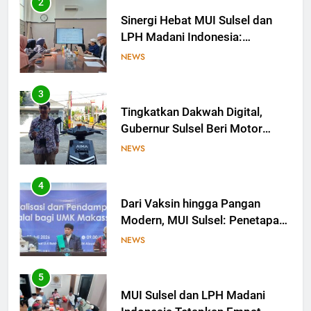
2
Sinergi Hebat MUI Sulsel dan
LPH Madani Indonesia:
Percepat Sertifikasi Halal, 4
NEWS
Pelaku Usaha Mikro Lulus
Sidang Fatwa
3
Tingkatkan Dakwah Digital,
Gubernur Sulsel Beri Motor
untuk Tim Media MUI Sulawesi
NEWS
Selatan
4
Dari Vaksin hingga Pangan
Modern, MUI Sulsel: Penetapan
Halal Butuh Dalil dan Sains
NEWS
5
MUI Sulsel dan LPH Madani