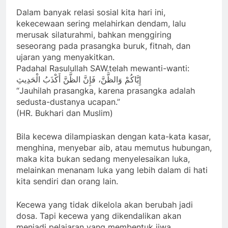
Dalam banyak relasi sosial kita hari ini,
kekecewaan sering melahirkan dendam, lalu
merusak silaturahmi, bahkan menggiring
seseorang pada prasangka buruk, fitnah, dan
ujaran yang menyakitkan.
Padahal Rasulullah SAW.telah mewanti-wanti:
إِيَّاكُمْ وَالظَّنَّ، فَإِنَّ الظَّنَّ أَكْذَبُ الْحَدِيثِ
“Jauhilah prasangka, karena prasangka adalah
sedusta-dustanya ucapan.”
(HR. Bukhari dan Muslim)
Bila kecewa dilampiaskan dengan kata-kata kasar,
menghina, menyebar aib, atau memutus hubungan,
maka kita bukan sedang menyelesaikan luka,
melainkan menanam luka yang lebih dalam di hati
kita sendiri dan orang lain.
Kecewa yang tidak dikelola akan berubah jadi
dosa. Tapi kecewa yang dikendalikan akan
menjadi pelajaran yang membentuk jiwa.