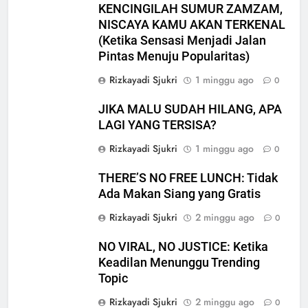
KENCINGILAH SUMUR ZAMZAM,
NISCAYA KAMU AKAN TERKENAL
(Ketika Sensasi Menjadi Jalan
Pintas Menuju Popularitas)
Rizkayadi Sjukri
1 minggu ago
0
JIKA MALU SUDAH HILANG, APA
LAGI YANG TERSISA?
Rizkayadi Sjukri
1 minggu ago
0
5
THERE’S NO FREE LUNCH: Tidak
MUI Sulsel dan LPH Madani
Ada Makan Siang yang Gratis
Indonesia Tetapkan Empat
Pelaku Usaha Halal
Rizkayadi Sjukri
2 minggu ago
0
NEWS
NO VIRAL, NO JUSTICE: Ketika
6
Keadilan Menunggu Trending
Sinergi MUI Sulsel dan LPH
Topic
Unhas Perkuat Jaminan Produk
Rizkayadi Sjukri
2 minggu ago
0
Halal, Sidang Fatwa Tetapkan