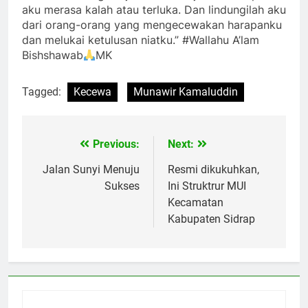
aku merasa kalah atau terluka. Dan lindungilah aku
dari orang-orang yang mengecewakan harapanku
dan melukai ketulusan niatku.” #Wallahu A’lam
Bishshawab
MK
Tagged:
Kecewa
Munawir Kamaluddin
Previous:
Next:
Navigasi
pos
Jalan Sunyi Menuju
Resmi dikukuhkan,
Sukses
Ini Struktrur MUI
Kecamatan
Kabupaten Sidrap