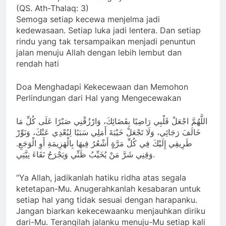
(QS. Ath-Thalaq: 3)
Semoga setiap kecewa menjelma jadi
kedewasaan. Setiap luka jadi lentera. Dan setiap
rindu yang tak tersampaikan menjadi penuntun
jalan menuju Allah dengan lebih lembut dan
rendah hati
Doa Menghadapi Kekecewaan dan Memohon
Perlindungan dari Hal yang Mengecewakan
اللَّهُمَّ اجْعَلْ قَلْبِي رَاضِيًا بِقَضَائِكَ، وَارْزُقْنِي صَبْرًا عَلَى كُلِّ مَا
خَالَفَ رَجَائِي، وَلَا تَجْعَلْ خَيْبَةَ أَمَلِي سَبَبًا لِبُعْدِي عَنْكَ، وَنَوِّرْ
طَرِيقِي إِلَيْكَ فِي كُلِّ مَرَّةٍ أَشْعُرُ فِيهَا بِالْهَزِيمَةِ أَوِ الْوَجَعِ.
وَقِنِي شَرَّ مَنْ يُخَيِّبُ ظَنِّي وَيَجْرَحُ نَقَاءَ نِيَّتِي.
“Ya Allah, jadikanlah hatiku ridha atas segala
ketetapan-Mu. Anugerahkanlah kesabaran untuk
setiap hal yang tidak sesuai dengan harapanku.
Jangan biarkan kekecewaanku menjauhkan diriku
dari-Mu. Terangilah jalanku menuju-Mu setiap kali