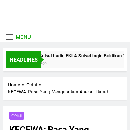
Skip
to
MUI
content
Khadimul Ummah wa
Sulawesi
Shadiqul Hukuuma
MENU
Selatan
MUI Sulsel hadir, FKLA Sulsel Ingin Buktikan Tole
HEADLINES
7 Hari Ago
Home
Opini
KECEWA: Rasa Yang Mengajarkan Aneka Hikmah
OPINI
KECEWA: Rasa Yang