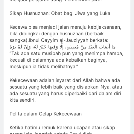
Sikap Husnuzhan: Obat bagi Jiwa yang Luka
Kecewa bisa menjadi jalan menuju kebijaksanaan,
bila dibingkai dengan husnuzhan (berbaik
sangka).Ibnul Qayyim al-Jauziyyah berkata:
مَا أَصَابَ الْعَبْدَ مِنْ مُصِيبَةٍ، إِلَّا وَفِيهَا خَيْرٌ لَهُ، وَإِنْ لَمْ يَرَهُ
“Tak ada satu musibah pun yang menimpa hamba,
kecuali di dalamnya ada kebaikan baginya,
meskipun ia tidak melihatnya.”
Kekecewaan adalah isyarat dari Allah bahwa ada
sesuatu yang lebih baik yang disiapkan-Nya, atau
ada sesuatu yang harus diperbaiki dari dalam diri
kita sendiri.
Pelita dalam Gelap Kekecewaan
Ketika hatimu remuk karena ucapan atau sikap