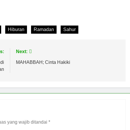
Hiburan
Ramadan
Sahur
s:
Next:
di
MAHABBAH; Cinta Hakiki
an
as yang wajib ditandai
*