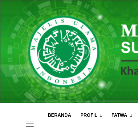
Skip
to
content
MUI
Khadimul
BERANDA
PROFIL
FATWA