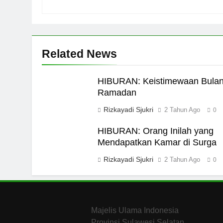
Related News
HIBURAN: Keistimewaan Bula
Ramadan
Rizkayadi Sjukri
2 Tahun Ago
0
HIBURAN: Orang Inilah yang
Mendapatkan Kamar di Surga
Rizkayadi Sjukri
2 Tahun Ago
0
Majelis Ulama Indonesia
Provinsi Sulawesi Selatan