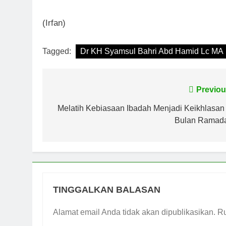
(Irfan)
Tagged:
Dr KH Syamsul Bahri Abd Hamid Lc MA
Navigasi
Previou
pos
Melatih Kebiasaan Ibadah Menjadi Keikhlasan 
Bulan Ramad
TINGGALKAN BALASAN
Alamat email Anda tidak akan dipublikasikan.
Ru