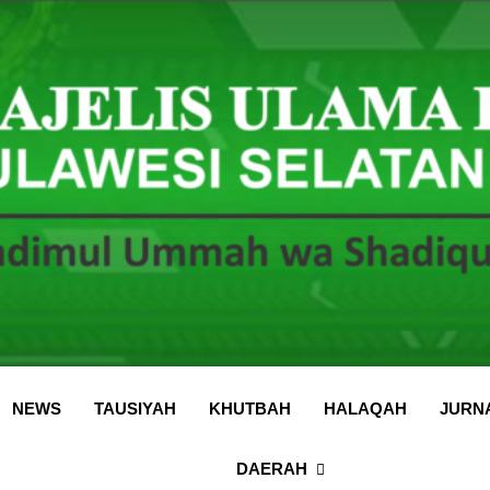
 Sulawesi Selatan
 Ummah wa Shadiqul Hukuuma
NEWS
TAUSIYAH
KHUTBAH
HALAQAH
JURN
DAERAH