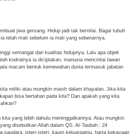
Sulsel dan LPH Unhas Perkuat Jaminan Produk Halal, Sidang 
Belum Ada, Bolehkah Dibeli? MUI Sulsel Jelaskan Batas Kaidah
mbuat jiwa gersang. Hidup jadi tak bernilai. Bagai tubuh
a IX MUI Sulsel Bangun Sinergi dengan PT Semen Tonasa
 ia telah mati sebelum ia mati yang sebenarnya.
 SUMUR ZAMZAM, NISCAYA KAMU AKAN TERKENAL (Ketika S
inggi semangat dan kualitas hidupnya. Lalu apa objek
lah kodratnya ia diciptakan, manusia mencintai lawan
lsel Bangun Kolaborasi dengan UNM, Pencerahan Kalbu Mahas
egala macam bentuk kemewahan dunia termasuk jabatan
ita miliki atau mungkin masih dalam khayalan. Jika kita
 kapan bisa bertahan pada kita? Dan apakah yang kita
usahkan?
 kita yang lebih dahulu meninggalkannya. Atau mungkin
 yang disebutkan Allah dalam QS. At-Taubah : 24
a-saudara, isteri-isteri, kaum keluargamu, harta kekayaan