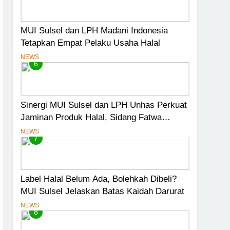
MUI Sulsel dan LPH Madani Indonesia
Tetapkan Empat Pelaku Usaha Halal
NEWS
6
Sinergi MUI Sulsel dan LPH Unhas Perkuat
Jaminan Produk Halal, Sidang Fatwa
Tetapkan Kehalalan 7 Pelaku Usaha
NEWS
7
Label Halal Belum Ada, Bolehkah Dibeli?
MUI Sulsel Jelaskan Batas Kaidah Darurat
NEWS
8