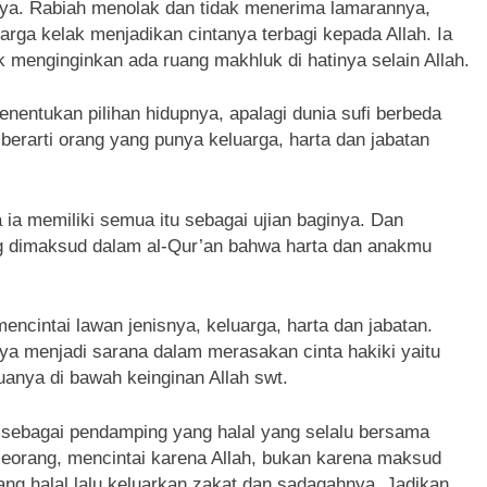
nya. Rabiah menolak dan tidak menerima lamarannya,
arga kelak menjadikan cintanya terbagi kepada Allah. Ia
k menginginkan ada ruang makhluk di hatinya selain Allah.
nentukan pilihan hidupnya, apalagi dunia sufi berbeda
erarti orang yang punya keluarga, harta dan jabatan
 ia memiliki semua itu sebagai ujian baginya. Dan
yang dimaksud dalam al-Qur’an bahwa harta dan anakmu
encintai lawan jenisnya, keluarga, harta dan jabatan.
ya menjadi sarana dalam merasakan cinta hakiki yaitu
anya di bawah keinginan Allah swt.
n sebagai pendamping yang halal yang selalu bersama
eorang, mencintai karena Allah, bukan karena maksud
yang halal lalu keluarkan zakat dan sadaqahnya. Jadikan