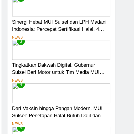
Sinergi Hebat MUI Sulsel dan LPH Madani
Indonesia: Percepat Sertifikasi Halal, 4
Pelaku Usaha Mikro Lulus Sidang Fatwa
NEWS
3
Tingkatkan Dakwah Digital, Gubernur
Sulsel Beri Motor untuk Tim Media MUI
Sulawesi Selatan
NEWS
4
Dari Vaksin hingga Pangan Modern, MUI
Sulsel: Penetapan Halal Butuh Dalil dan
Sains
NEWS
5