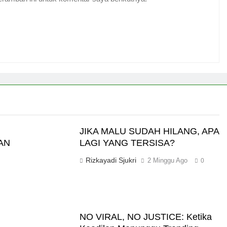
JIKA MALU SUDAH HILANG, APA
AN
LAGI YANG TERSISA?
Rizkayadi Sjukri
2 Minggu Ago
0
NO VIRAL, NO JUSTICE: Ketika