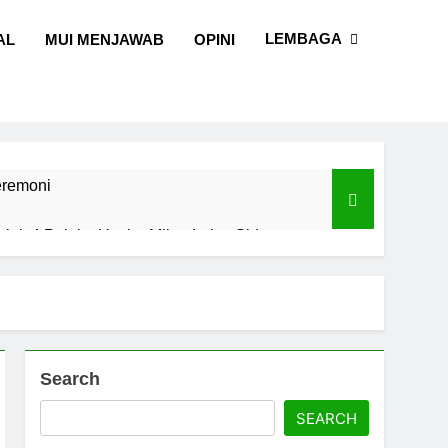
LEMBAGA
AL
MUI MENJAWAB
OPINI
eremoni
alal, 4 Pelaku Usaha Mikro Lulus Sidang
I Sulawesi Selatan
l dan Sains
Search
SEARCH