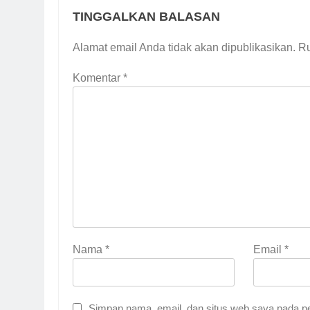
TINGGALKAN BALASAN
Alamat email Anda tidak akan dipublikasikan.
Ru
Komentar
*
Nama
*
Email
*
Simpan nama, email, dan situs web saya pada pe