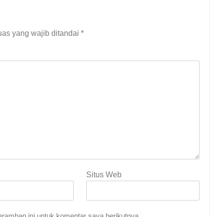
as yang wajib ditandai
*
Situs Web
ramban ini untuk komentar saya berikutnya.