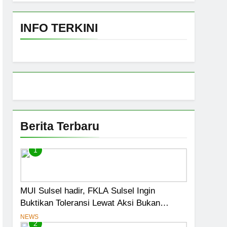
Fatwa Tetapkan Kehalalan 7 Pelaku Usaha
INFO TERKINI
 Darurat
ensasi Menjadi Jalan Pintas Menuju
iswa Jadi Prioritas
Berita Terbaru
1
MUI Sulsel hadir, FKLA Sulsel Ingin
Buktikan Toleransi Lewat Aksi Bukan
Seremoni
NEWS
2