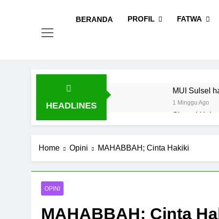
Skip
MUI
Khadimul
to
PROFIL
FATWA
BERANDA
content
MUI Sulsel h
1 Minggu Ago
HEADLINES
Sinergi Heba
Fatwa
1 Minggu Ago
Tingkatkan D
Home
Opini
MAHABBAH; Cinta Hakiki
1 Minggu Ago
Dari Vaksin 
1 Minggu Ago
OPINI
MUI Sulsel d
MAHABBAH; Cinta Hak
1 Minggu Ago