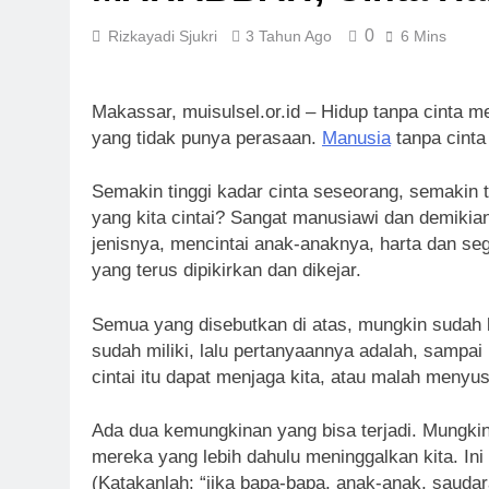
Sinergi MUI 
1 Minggu Ago
0
Rizkayadi Sjukri
3 Tahun Ago
6 Mins
Label Halal 
1 Minggu Ago
Makassar, muisulsel.or.id – Hidup tanpa cinta me
Panitia Musd
yang tidak punya perasaan.
Manusia
tanpa cinta
1 Minggu Ago
KENCINGILAH
Popularitas)
Semakin tinggi kadar cinta seseorang, semakin t
1 Minggu Ago
yang kita cintai? Sangat manusiawi dan demikian
Musda MUI Su
jenisnya, mencintai anak-anaknya, harta dan s
1 Minggu Ago
yang terus dipikirkan dan dikejar.
Semua yang disebutkan di atas, mungkin sudah k
sudah miliki, lalu pertanyaannya adalah, sampai
cintai itu dapat menjaga kita, atau malah meny
Ada dua kemungkinan yang bisa terjadi. Mungkin
mereka yang lebih dahulu meninggalkan kita. Ini
(Katakanlah: “jika bapa-bapa, anak-anak, saudar