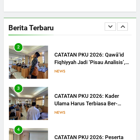
1
CATATAN PKU 2026: MUI Sulsel
Dorong Calon Ulama Tinggalkan
Berita Terbaru
Jejak Digital melalui Tulisan dan
NEWS
Media
2
CATATAN PKU 2026: Qawā‘id
Fiqhiyyah Jadi ‘Pisau Analisis’,
Anggota PKU Hadapi Persoalan
NEWS
Kontemporer
3
CATATAN PKU 2026: Kader
Ulama Harus Terbiasa Ber-
Munāẓarah
NEWS
4
CATATAN PKU 2026: Peserta