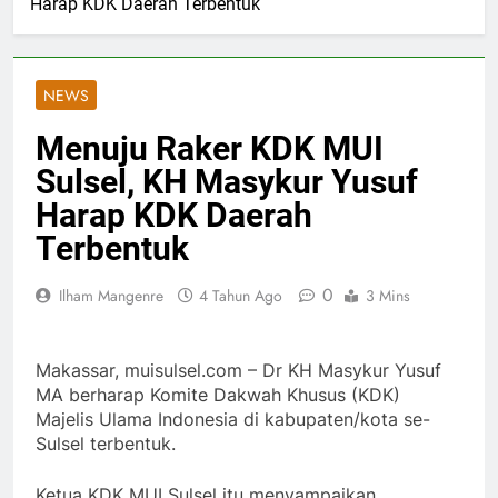
Harap KDK Daerah Terbentuk
NEWS
Menuju Raker KDK MUI
Sulsel, KH Masykur Yusuf
Harap KDK Daerah
Terbentuk
0
Ilham Mangenre
4 Tahun Ago
3 Mins
Makassar, muisulsel.com – Dr KH Masykur Yusuf
MA berharap Komite Dakwah Khusus (KDK)
Majelis Ulama Indonesia di kabupaten/kota se-
Sulsel terbentuk.
Ketua KDK MUI Sulsel itu menyampaikan