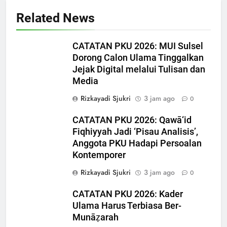
Related News
CATATAN PKU 2026: MUI Sulsel
Dorong Calon Ulama Tinggalkan
Jejak Digital melalui Tulisan dan
Media
Rizkayadi Sjukri
3 jam ago
0
CATATAN PKU 2026: Qawā‘id
Fiqhiyyah Jadi ‘Pisau Analisis’,
Anggota PKU Hadapi Persoalan
Kontemporer
Rizkayadi Sjukri
3 jam ago
0
CATATAN PKU 2026: Kader
5
Ulama Harus Terbiasa Ber-
CATATAN PKU 2026: Perdalam
Munāẓarah
Qawaʿid Fiqhiyyah, Arham