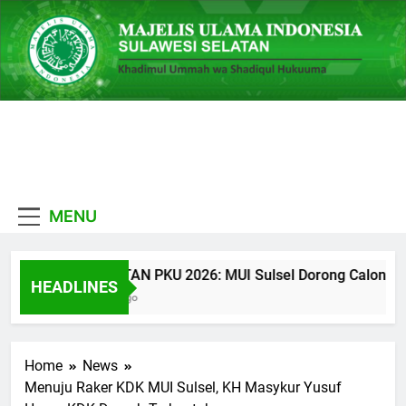
Skip
to
content
MUI
Khadimul Ummah wa
Sulawesi
Shadiqul Hukuuma
MENU
Selatan
CATATAN PKU 2026: MUI Sulsel Dorong Calon Ulama
HEADLINES
3 Jam Ago
Home
News
Menuju Raker KDK MUI Sulsel, KH Masykur Yusuf