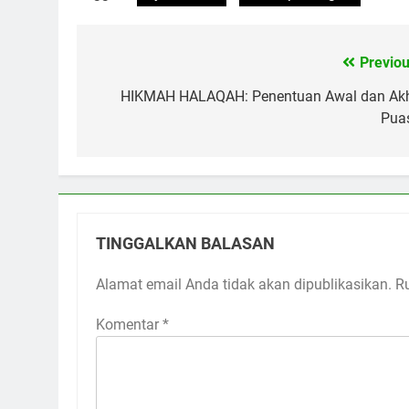
Previou
Navigasi
pos
HIKMAH HALAQAH: Penentuan Awal dan Akh
Pua
TINGGALKAN BALASAN
Alamat email Anda tidak akan dipublikasikan.
R
Komentar
*