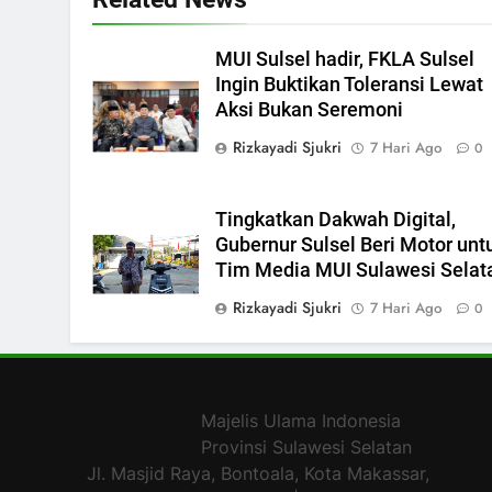
MUI Sulsel hadir, FKLA Sulsel
Ingin Buktikan Toleransi Lewat
Aksi Bukan Seremoni
Rizkayadi Sjukri
7 Hari Ago
0
Tingkatkan Dakwah Digital,
Gubernur Sulsel Beri Motor unt
Tim Media MUI Sulawesi Selat
Rizkayadi Sjukri
7 Hari Ago
0
Majelis Ulama Indonesia
Provinsi Sulawesi Selatan
Jl. Masjid Raya, Bontoala, Kota Makassar,