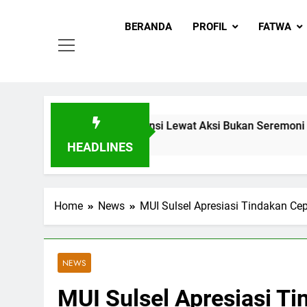
MUI
Skip
Khadimul
to
BERANDA
PROFIL
FATWA
content
Ingin Buktikan Toleransi Lewat Aksi Bukan Seremoni
HEADLINES
Home
News
MUI Sulsel Apresiasi Tindakan Ce
NEWS
MUI Sulsel Apresiasi Ti