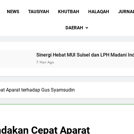
 Sulawesi Selatan
 Ummah wa Shadiqul Hukuuma
NEWS
TAUSIYAH
KHUTBAH
HALAQAH
JURNA
DAERAH
Sinergi Hebat MUI Sulsel dan LPH Madani Indonesia: Per
7 Hari Ago
pat Aparat terhadap Gus Syamsudin
ndakan Cepat Aparat