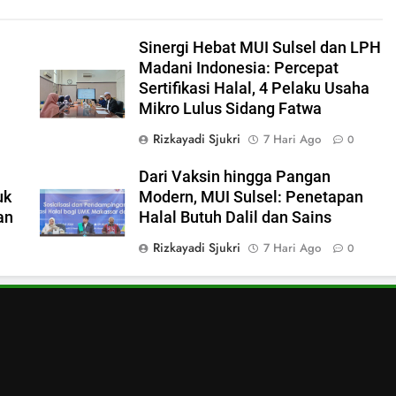
Sinergi Hebat MUI Sulsel dan LPH
Madani Indonesia: Percepat
Sertifikasi Halal, 4 Pelaku Usaha
Mikro Lulus Sidang Fatwa
Rizkayadi Sjukri
7 Hari Ago
0
Dari Vaksin hingga Pangan
uk
Modern, MUI Sulsel: Penetapan
an
Halal Butuh Dalil dan Sains
Rizkayadi Sjukri
7 Hari Ago
0