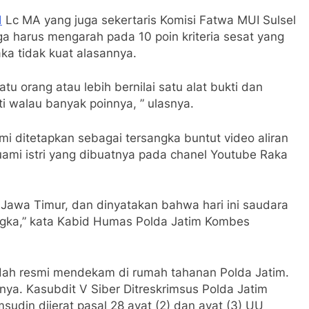
d
Lc MA yang juga sekertaris Komisi Fatwa MUI Sulsel
uga harus mengarah pada 10 poin kriteria sesat yang
aka tidak kuat alasannya.
tu orang atau lebih bernilai satu alat bukti dan
ti walau banyak poinnya, ” ulasnya.
 ditetapkan sebagai tersangka buntut video aliran
ami istri yang dibuatnya pada chanel Youtube Raka
a Jawa Timur, dan dinyatakan bahwa hari ini saudara
gka,” kata Kabid Humas Polda Jatim Kombes
sudah resmi mendekam di rumah tahanan Polda Jatim.
nya. Kasubdit V Siber Ditreskrimsus Polda Jatim
din dijerat pasal 28 ayat (2) dan ayat (3) UU