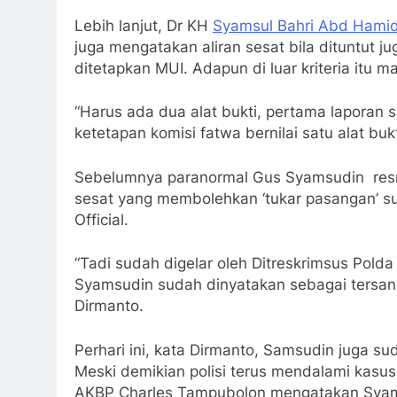
Lebih lanjut, Dr KH
Syamsul Bahri Abd Hami
juga mengatakan aliran sesat bila dituntut j
ditetapkan MUI. Adapun di luar kriteria itu m
“Harus ada dua alat bukti, pertama laporan sa
ketetapan komisi fatwa bernilai satu alat buk
Sebelumnya paranormal Gus Syamsudin resmi
sesat yang membolehkan ‘tukar pasangan’ su
Official.
“Tadi sudah digelar oleh Ditreskrimsus Pold
Syamsudin sudah dinyatakan sebagai tersan
Dirmanto.
Perhari ini, kata Dirmanto, Samsudin juga 
Meski demikian polisi terus mendalami kasus
AKBP Charles Tampubolon mengatakan Syamsu