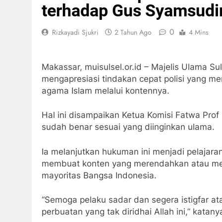
terhadap Gus Syamsudi
0
Rizkayadi Sjukri
2 Tahun Ago
4 Mins
Makassar, muisulsel.or.id – Majelis Ulama Su
mengapresiasi tindakan cepat polisi yang 
agama Islam melalui kontennya.
Hal ini disampaikan Ketua Komisi Fatwa Pro
sudah benar sesuai yang diinginkan ulama.
Ia melanjutkan hukuman ini menjadi pelajara
membuat konten yang merendahkan atau mel
mayoritas Bangsa Indonesia.
“Semoga pelaku sadar dan segera istigfar at
perbuatan yang tak diridhai Allah ini,” kata