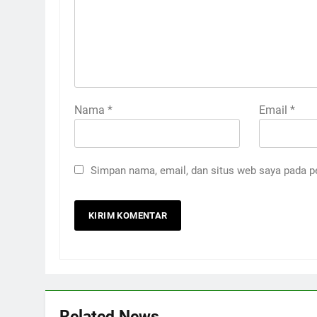
Nama
*
Email
*
Simpan nama, email, dan situs web saya pada p
Related News