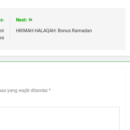
s:
Next:
ir
HIKMAH HALAQAH: Bonus Ramadan
sa
uas yang wajib ditandai
*