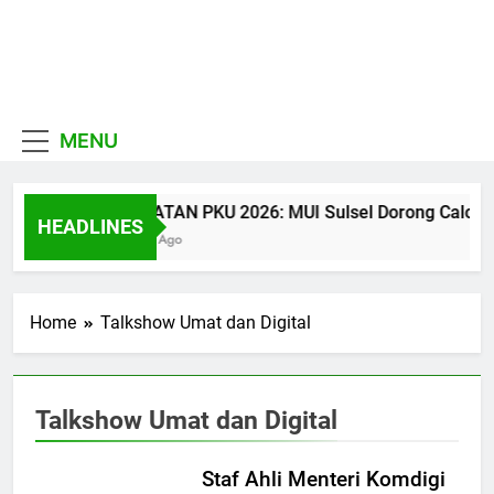
Skip
to
MUI
content
Khadimul Ummah wa
Sulawesi
Shadiqul Hukuuma
MENU
Selatan
CATATAN PKU 2026: MUI Sulsel Dorong Calon Ula
HEADLINES
2 Jam Ago
Home
Talkshow Umat dan Digital
Talkshow Umat dan Digital
Staf Ahli Menteri Komdigi