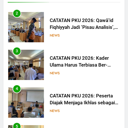
Media
2
CATATAN PKU 2026: Qawā‘id
Fiqhiyyah Jadi ‘Pisau Analisis’,
Anggota PKU Hadapi Persoalan
NEWS
Kontemporer
3
CATATAN PKU 2026: Kader
Ulama Harus Terbiasa Ber-
Munāẓarah
NEWS
4
CATATAN PKU 2026: Peserta
Diajak Menjaga Ikhlas sebagai
Ruh Ibadah
NEWS
5