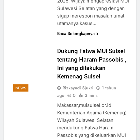
2025. Wijaya mengapresiasi MUI
Sulawesi Selatan yang dengan
sigap merespon masalah umat
utamanya kasus…
Baca Selengkapnya
Dukung Fatwa MUI Sulsel
tentang Haram Passobis ,
Ini yang dilakukan
Kemenag Sulsel
Rizkayadi Sjukri
1 tahun
NEWS
ago
0
3 mins
Makassar,muisulsel.or.id –
Kementerian Agama (Kemenag)
Wilayah Sulawesi Selatan
mendukung Fatwa Haram
Passobis yang dikeluarkan MUI