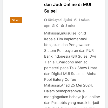
dan Judi Online di MUI
Sulsel
Rizkayadi Sjukri
1 tahun
NEWS
ago
0
3 mins
Makassar,muisulsel.or.id –
Kepala Tim Implementasi
Kebijakan dan Pengawasan
Sistem Pembayaran dan PUR
Bank Indonesia (BI) Sulsel Dwi
Tjahja K.Wardono menjadi
pemateri pada Talk Show Umat
5
dan Digital MUI Sulsel di Aloha
CATATAN PKU 2026: Perdalam
Pool Eatery Coffee
Qawaʿid Fiqhiyyah, Arham
Makassar,Ahad 25 Mei 2024.
Ahmad: Ilmu Harus Menjadi
NEWS
Dalam pemaparannya ia
Bekal untuk Mengabdi
mengingatkan bahaya judi online
6
dan Passobis yang marak terjadi
Pro-Kontra Pendirian