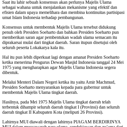
Saat itu lahir sebuah konsensus akan perlunya Majelis Ulama
sebagai wahana untuk menjalankan mekanisme yang efektif dan
efisien dalam upaya memelihara dan membina kontinuitas partisipasi
umat Islam Indonesia terhadap pembangunan.
Konsensus untuk membentuk Majelis Ulama tersebut didukung
penuh oleh Presiden Soeharto dan bahkan Presiden Soeharto pun
memberikan saran agar pembentukan wadah ulama semacam itu
diprakarsai mulai dari tingkat daerah. Saran itupun disetujui oleh
seluruh peserta Lokakarya kala itu.
Hal itu pun lebih diperkuat lagi dengan amanat Presiden Soeharto
ketika menerima Pengurus Dewan Masjid Indonesia tanggal 24 Mei
1975 yang mengharapkan agar Majelis Ulama Indonesia segera
dibentuk.
Melalui Menteri Dalam Negeri ketika itu yaitu Amir Machmud,
Presiden Soeharto menyarankan kepada para gubernur untuk
membentuk Majelis Ulama tingkat daerah.
Hasilnya, pada Mei 1975 Majelis Ulama tingkat daerah telah
terbentuk dihampir seluruh daerah tingkat I (Provinsi) dan seluruh
daerah tingkat II Kabupaten Kota (meliputi 26 Provinsi).
Lahirnya MUI diawali dengan lahirnya PIAGAM BERDIRINYA
MUI dalam musyawarah para ulama, cendekiawan dan zu’ama dari