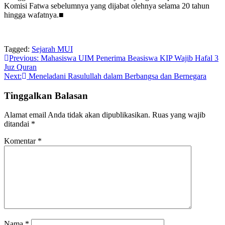
Komisi Fatwa sebelumnya yang dijabat olehnya selama 20 tahun
hingga wafatnya.■
Tagged:
Sejarah MUI
Navigasi
Previous:
Mahasiswa UIM Penerima Beasiswa KIP Wajib Hafal 3
Juz Quran
pos
Next:
Meneladani Rasulullah dalam Berbangsa dan Bernegara
Tinggalkan Balasan
Alamat email Anda tidak akan dipublikasikan.
Ruas yang wajib
ditandai
*
Komentar
*
Nama
*