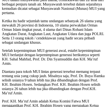
berbagai penjuru tanah air. Musyawarah tersebut dalam sejarahnya
kemudian dicatat sebagai Musyawarah Nasional (Munas) MUI yang
pertama.
Ketika itu hadir sejumlah tamu undangan sebanyak 26 ulama yang
mewakili 26 provinsi di Indonesia, 10 ulama perwakilan Ormas
Ormas Islam tingkat pusat, 4 ulama dari Dinas Rohani Islam
Angkatan Darat, Angkatan Laut, Angkatan Udara dan juga POLRI.
Serta 13 orang tokoh / cendekiawan yang hadir secara pribadi
sebagai undangan khusus.
Setelah kepemimpinan MUI generasi awal, estafet kepemimpinan
MUI berlanjut dengan kepemimpinan generasi berikutnya seperti
KH. Sahal Mahfud, Prof. Dr. Din Syamsuddin dan KH. Ma’ruf
Amin.
Diantara para tokoh MUI lintas generasi tersebut memang terpaut
rentang usia yang cukup jauh. Misalnya saja, Prof. Dr. Buya Hamka
selisih usianya 9 tahun lebih tua jika dibandingkan dengan Prof.
KH. Ibrahim Hosen. Sedangkan Prof. KH. Ibrahim Hosen selisih
usianya 26 tahun lebih tua jika dibandingkan dengan Prof.KH.
Ma’ruf Amin.
Prof. KH. Ma’ruf Amin adalah Ketua Komisi Fatwa MUI
menggantikan Prof. KH. Ibrahim Hosen yang merupakan Ketua