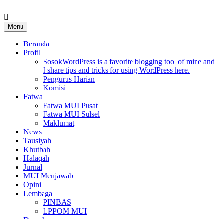
Skip
to
MUI Sulawesi Selatan
Khadimul Ummah wa Shadiqul Hukuuma
content
Menu
Beranda
Profil
Sosok
WordPress is a favorite blogging tool of mine and
I share tips and tricks for using WordPress here.
Pengurus Harian
Komisi
Fatwa
Fatwa MUI Pusat
Fatwa MUI Sulsel
Maklumat
News
Tausiyah
Khutbah
Halaqah
Jurnal
MUI Menjawab
Opini
Lembaga
PINBAS
LPPOM MUI