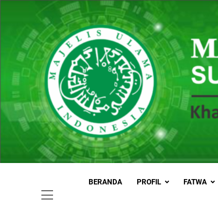
Skip
to
content
MUI
Khadimul
BERANDA
PROFIL
FATWA