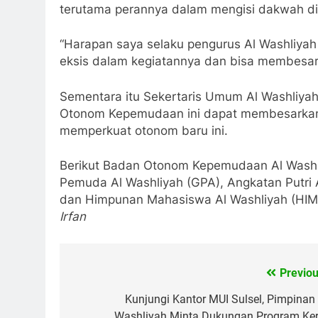
terutama perannya dalam mengisi dakwah di r
“Harapan saya selaku pengurus Al Washliya
eksis dalam kegiatannya dan bisa membesark
Sementara itu Sekertaris Umum Al Washliyah
Otonom Kepemudaan ini dapat membesarkan A
memperkuat otonom baru ini.
Berikut Badan Otonom Kepemudaan Al Washli
Pemuda Al Washliyah (GPA), Angkatan Putri Al
dan Himpunan Mahasiswa Al Washliyah (HIMM
Irfan
Previou
Navigasi
pos
Kunjungi Kantor MUI Sulsel, Pimpinan 
Washliyah Minta Dukungan Program Ker