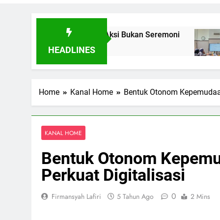
n Toleransi Lewat Aksi Bukan Seremoni
Sinerg
1 Mingg
HEADLINES
Home
Kanal Home
Bentuk Otonom Kepemudaan, 
KANAL HOME
Bentuk Otonom Kepemud
Perkuat Digitalisasi
0
Firmansyah Lafiri
5 Tahun Ago
2 Mins