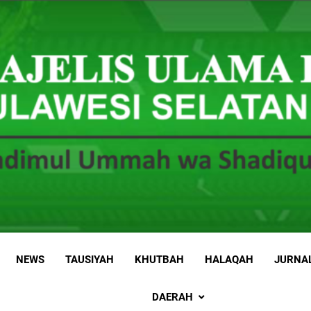
 Sulawesi Selatan
 Ummah wa Shadiqul Hukuuma
NEWS
TAUSIYAH
KHUTBAH
HALAQAH
JURNA
DAERAH