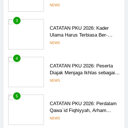
Anggota PKU Hadapi Persoalan
NEWS
Kontemporer
3
CATATAN PKU 2026: Kader
Ulama Harus Terbiasa Ber-
Munāẓarah
NEWS
4
CATATAN PKU 2026: Peserta
Diajak Menjaga Ikhlas sebagai
Ruh Ibadah
NEWS
5
CATATAN PKU 2026: Perdalam
Qawaʿid Fiqhiyyah, Arham
Ahmad: Ilmu Harus Menjadi
NEWS
Bekal untuk Mengabdi