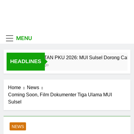
Skip
to
content
MUI
Khadimul Ummah wa
Shadiqul Hukuuma
Sulawesi
MENU
Selatan
CATATAN PKU 2026: MUI Sulsel Dorong Calon Ula
HEADLINES
3 Jam Ago
Home
News
Coming Soon, Film Dokumenter Tiga Ulama MUI
Sulsel
NEWS