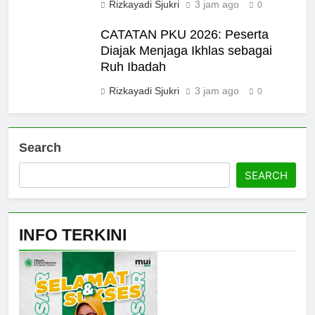
Rizkayadi Sjukri
3 jam ago
0
CATATAN PKU 2026: Peserta
Diajak Menjaga Ikhlas sebagai
Ruh Ibadah
Rizkayadi Sjukri
3 jam ago
0
5
CATATAN PKU 2026: Perdalam
Search
Qawaʿid Fiqhiyyah, Arham
SEARCH
Ahmad: Ilmu Harus Menjadi
NEWS
Bekal untuk Mengabdi
6
INFO TERKINI
Pro-Kontra Pendirian
Universitas Republik Indonesia
OPINI
7