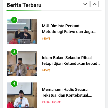
Berita Terbaru
Kesejahteraan
OPINI
2
MUI Diminta Perkuat
Metodologi Fatwa dan Jaga
Independensi dalam
NEWS
Menetapkan Hukum
3
Islam Bukan Sekadar Ritual,
tetapi Ujian Ketundukan kepada
Allah
NEWS
4
Memahami Hadis Secara
Tekstual dan Kontekstual,
Jangan Saling Menyalahkan
KANAL HOME