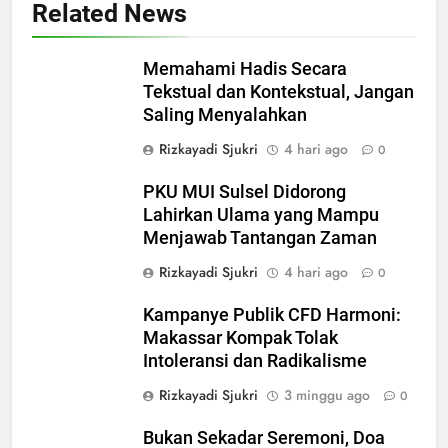
Related News
Memahami Hadis Secara
Tekstual dan Kontekstual, Jangan
Saling Menyalahkan
Rizkayadi Sjukri
4 hari ago
0
PKU MUI Sulsel Didorong
Lahirkan Ulama yang Mampu
Menjawab Tantangan Zaman
Rizkayadi Sjukri
4 hari ago
0
Kampanye Publik CFD Harmoni:
5
Makassar Kompak Tolak
Ulama Muda Diminta Tak Gagap
Intoleransi dan Radikalisme
Media Sosial, Dakwah Harus
Hadir di Ruang Digital
Rizkayadi Sjukri
3 minggu ago
0
NEWS
Bukan Sekadar Seremoni, Doa