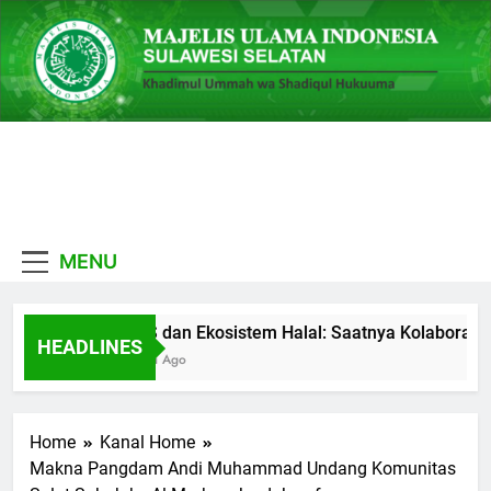
Skip
to
content
MUI
Khadimul Ummah wa
Sulawesi
Shadiqul Hukuuma
MENU
Selatan
MES dan Ekosistem Halal: Saatnya Kolaborasi B
HEADLINES
3 Hari Ago
Home
Kanal Home
Makna Pangdam Andi Muhammad Undang Komunitas