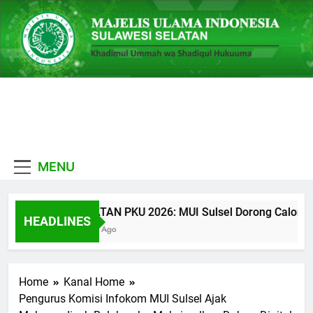
Skip
to
content
MUI
Khadimul Ummah wa
Sulawesi
Shadiqul Hukuuma
MENU
Selatan
CATATAN PKU 2026: MUI Sulsel Dorong Calon Ulama 
HEADLINES
23 Jam Ago
Home
Kanal Home
Pengurus Komisi Infokom MUI Sulsel Ajak