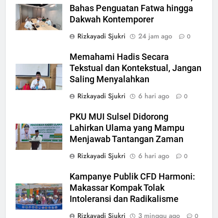
Bahas Penguatan Fatwa hingga
Dakwah Kontemporer
Rizkayadi Sjukri
24 jam ago
0
Memahami Hadis Secara
Tekstual dan Kontekstual, Jangan
Saling Menyalahkan
Rizkayadi Sjukri
6 hari ago
0
PKU MUI Sulsel Didorong
Lahirkan Ulama yang Mampu
Menjawab Tantangan Zaman
Rizkayadi Sjukri
6 hari ago
0
Kampanye Publik CFD Harmoni:
Makassar Kompak Tolak
Intoleransi dan Radikalisme
Rizkayadi Sjukri
3 minggu ago
0