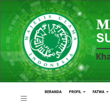
Skip
to
content
MUI
Khadimul
BERANDA
PROFIL
FATWA