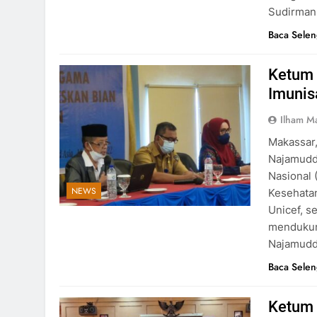
Sudirman
Baca Sele
Ketum 
Imunis
Ilham M
Makassar,
Najamuddi
Nasional 
NEWS
Kesehatan
Unicef, s
mendukun
Najamuddi
Baca Sele
Ketum 