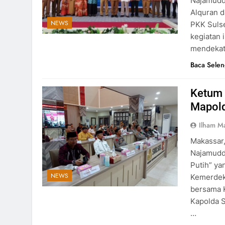
Najamuddi
Alquran d
NEWS
PKK Sulse
kegiatan 
mendekatk
Baca Sele
Ketum 
Mapold
Ilham M
Makassar,
Najamuddi
Putih” yan
NEWS
Kemerdeka
bersama 
Kapolda S
…