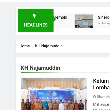
ksi Bukan Seremoni
Sinergi Hebat MUI Sulsel 
6 Hari Ago
HEADLINES
Home
KH Najamuddin
KH Najamuddin
Ketum 
Lomba 
Ilham M
Makassar,