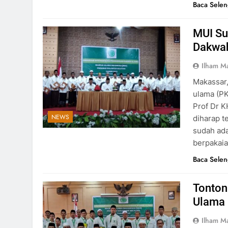
Baca Sele
MUI Su
Dakwah
Ilham M
Makassar,
ulama (PK
Prof Dr K
NEWS
diharap t
sudah ada
berpakaia
Baca Sele
Tonton 
Ulama 
Ilham M