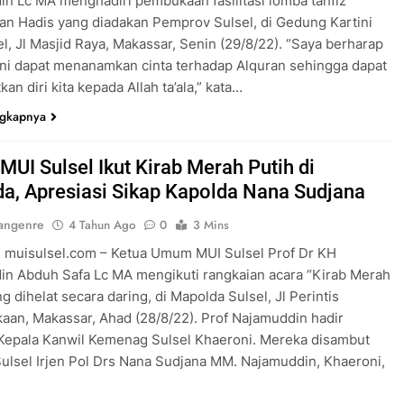
n Lc MA menghadiri pembukaan fasilitasi lomba tahfiz
an Hadis yang diadakan Pemprov Sulsel, di Gedung Kartini
l, Jl Masjid Raya, Makassar, Senin (29/8/22). “Saya berharap
ini dapat menanamkan cinta terhadap Alquran sehingga dapat
an diri kita kepada Allah ta’ala,” kata…
ngkapnya
MUI Sulsel Ikut Kirab Merah Putih di
a, Apresiasi Sikap Kapolda Nana Sudjana
angenre
4 Tahun Ago
0
3 Mins
 muisulsel.com – Ketua Umum MUI Sulsel Prof Dr KH
n Abduh Safa Lc MA mengikuti rangkaian acara “Kirab Merah
g dihelat secara daring, di Mapolda Sulsel, Jl Perintis
an, Makassar, Ahad (28/8/22). Prof Najamuddin hadir
Kepala Kanwil Kemenag Sulsel Khaeroni. Mereka disambut
ulsel Irjen Pol Drs Nana Sudjana MM. Najamuddin, Khaeroni,