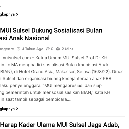
,…
ngkapnya
MUI Sulsel Dukung Sosialisasi Bulan
asi Anak Nasional
angenre
4 Tahun Ago
0
2 Mins
 muisulsel.com – Ketua Umum MUI Sulsel Prof Dr KH
n Lc MA menghadiri sosialisasi Bulan Imunisasi Anak
(BIAN), di Hotel Grand Asia, Makassar, Selasa (16/8/22). Dinas
 Sulsel dan organisasi bidang kesejahteraan anak PBB,
elaku penyelenggara. “MUI mengapresiasi dan siap
g pemerintah untuk mensosialisasikan BIAN,” kata KH
n saat tampil sebagai pembicara….
ngkapnya
Harap Kader Ulama MUI Sulsel Jaga Adab,