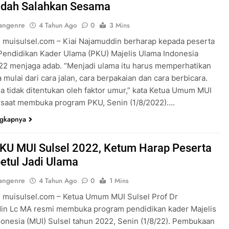
dah Salahkan Sesama
angenre
4 Tahun Ago
0
3 Mins
 muisulsel.com – Kiai Najamuddin berharap kepada peserta
endidikan Kader Ulama (PKU) Majelis Ulama Indonesia
22 menjaga adab. “Menjadi ulama itu harus memperhatikan
a mulai dari cara jalan, cara berpakaian dan cara berbicara.
a tidak ditentukan oleh faktor umur,” kata Ketua Umum MUI
u saat membuka program PKU, Senin (1/8/2022)….
ngkapnya
KU MUI Sulsel 2022, Ketum Harap Peserta
betul Jadi Ulama
angenre
4 Tahun Ago
0
1 Mins
 muisulsel.com – Ketua Umum MUI Sulsel Prof Dr
in Lc MA resmi membuka program pendidikan kader Majelis
onesia (MUI) Sulsel tahun 2022, Senin (1/8/22). Pembukaan