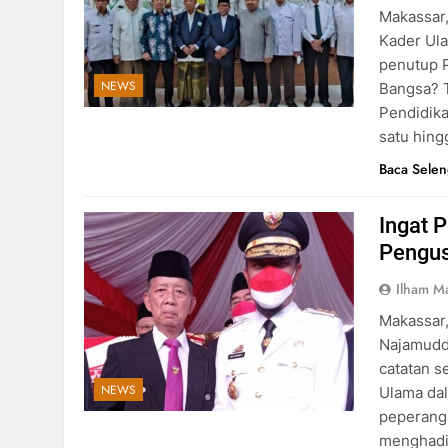
Makassar,
Kader Ula
penutup 
NEWS
Bangsa? 
Pendidika
satu hing
Baca Sele
Ingat 
Pengu
Ilham M
Makassar,
Najamudd
catatan s
NEWS
Ulama da
peperanga
menghadir