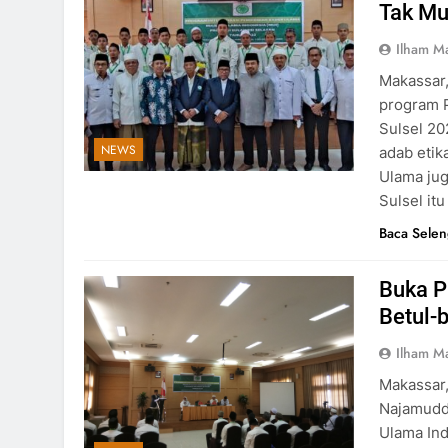
Tak Mu
Ilham M
Makassar,
program P
Sulsel 20
NEWS
adab etik
Ulama jug
Sulsel it
Baca Sele
Buka P
Betul-
Ilham M
Makassar,
Najamudd
Ulama Ind