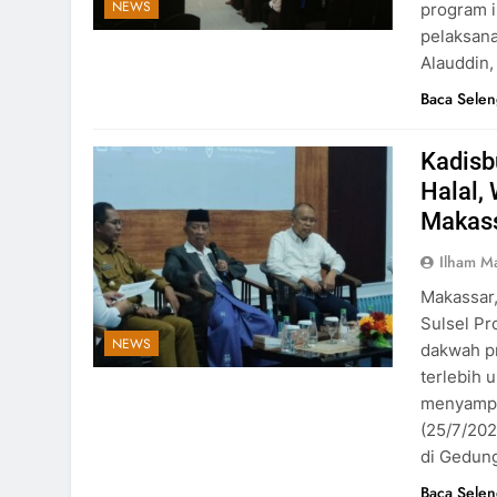
NEWS
program i
pelaksana
Alauddin,
Baca Sele
Kadisb
Halal,
Makas
Ilham M
Makassar,
Sulsel P
NEWS
dakwah pr
terlebih 
menyampa
(25/7/202
di Gedun
Baca Sele