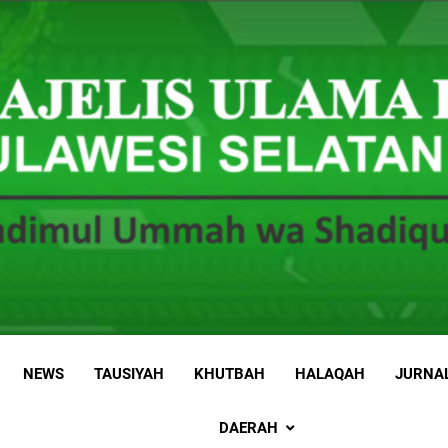
 Sulawesi Selatan
 Ummah wa Shadiqul Hukuuma
NEWS
TAUSIYAH
KHUTBAH
HALAQAH
JURNA
DAERAH