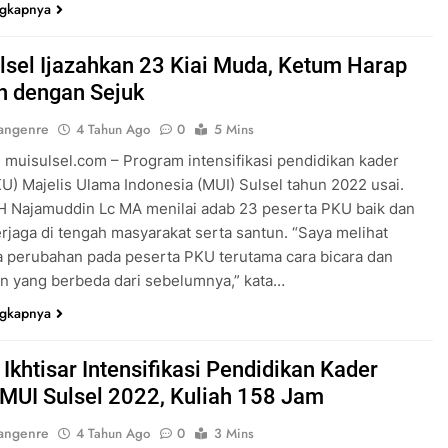
ngkapnya
lsel Ijazahkan 23 Kiai Muda, Ketum Harap
 dengan Sejuk
angenre
4 Tahun Ago
0
5 Mins
 muisulsel.com – Program intensifikasi pendidikan kader
U) Majelis Ulama Indonesia (MUI) Sulsel tahun 2022 usai.
H Najamuddin Lc MA menilai adab 23 peserta PKU baik dan
erjaga di tengah masyarakat serta santun. “Saya melihat
 perubahan pada peserta PKU terutama cara bicara dan
n yang berbeda dari sebelumnya,” kata…
ngkapnya
Ikhtisar Intensifikasi Pendidikan Kader
MUI Sulsel 2022, Kuliah 158 Jam
angenre
4 Tahun Ago
0
3 Mins