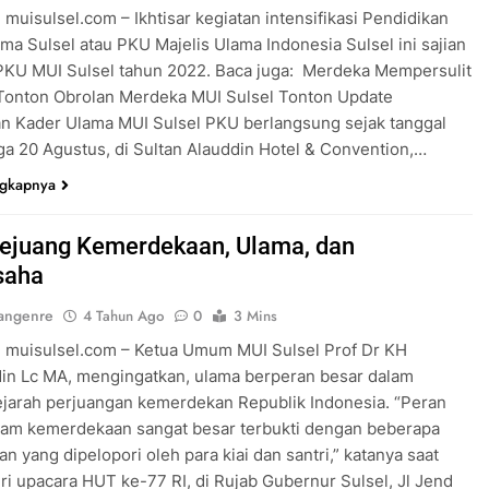
 muisulsel.com – Ikhtisar kegiatan intensifikasi Pendidikan
ma Sulsel atau PKU Majelis Ulama Indonesia Sulsel ini sajian
PKU MUI Sulsel tahun 2022. Baca juga: Merdeka Mempersulit
Tonton Obrolan Merdeka MUI Sulsel Tonton Update
n Kader Ulama MUI Sulsel PKU berlangsung sejak tanggal
ga 20 Agustus, di Sultan Alauddin Hotel & Convention,…
ngkapnya
Pejuang Kemerdekaan, Ulama, dan
saha
angenre
4 Tahun Ago
0
3 Mins
 muisulsel.com – Ketua Umum MUI Sulsel Prof Dr KH
in Lc MA, mengingatkan, ulama berperan besar dalam
ejarah perjuangan kemerdekan Republik Indonesia. “Peran
lam kemerdekaan sangat besar terbukti dengan beberapa
n yang dipelopori oleh para kiai dan santri,” katanya saat
i upacara HUT ke-77 RI, di Rujab Gubernur Sulsel, Jl Jend