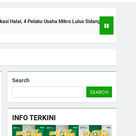
ku Usaha Mikro Lulus Sidang Fatwa
Tingkatkan 
6 Hari Ago
Search
SEARCH
INFO TERKINI