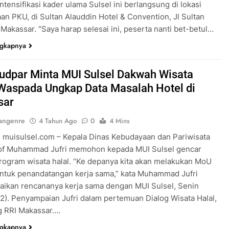
ntensifikasi kader ulama Sulsel ini berlangsung di lokasi
an PKU, di Sultan Alauddin Hotel & Convention, Jl Sultan
 Makassar. “Saya harap selesai ini, peserta nanti bet-betul…
ngkapnya
udpar Minta MUI Sulsel Dakwah Wisata
 Waspada Ungkap Data Masalah Hotel di
sar
angenre
4 Tahun Ago
0
4 Mins
 muisulsel.com – Kepala Dinas Kebudayaan dan Pariwisata
rof Muhammad Jufri memohon kepada MUI Sulsel gencar
ogram wisata halal. “Ke depanya kita akan melakukan MoU
untuk penandatangan kerja sama,” kata Muhammad Jufri
ikan rencananya kerja sama dengan MUI Sulsel, Senin
2). Penyampaian Jufri dalam pertemuan Dialog Wisata Halal,
g RRI Makassar….
ngkapnya